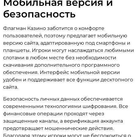
Мобильная версия и
безопасность
Флагман Казино заботится о комфорте
пользователей, поэтому предлагает мобильную
версию сайта, адаптированную под смартфоны и
планшеты. Игроки могут наслаждаться любимыми
слотами в любом месте без необходимости
скачивания дополнительного программного
обеспечения. Интерфейс мобильной версии
удобен и поддерживает все функции десктопного
сайта.
Безопасность личных данных обеспечивается
современными технологиями шифрования. Все
финансовые операции проходят через
защищенные каналы, а верификация аккаунта
предотвращает мошеннические действия.
Благодаря этому игроки могут не беспокоиться о