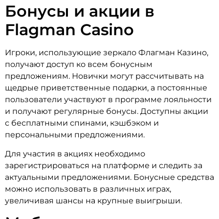
Бонусы и акции в
Flagman Casino
Игроки, использующие зеркало Флагман Казино,
получают доступ ко всем бонусным
предложениям. Новички могут рассчитывать на
щедрые приветственные подарки, а постоянные
пользователи участвуют в программе лояльности
и получают регулярные бонусы. Доступны акции
с бесплатными спинами, кэшбэком и
персональными предложениями.
Для участия в акциях необходимо
зарегистрироваться на платформе и следить за
актуальными предложениями. Бонусные средства
можно использовать в различных играх,
увеличивая шансы на крупные выигрыши.