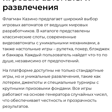
развлечения
Флагман Казино предлагает широкий выбор
игровых автоматов от ведущих мировых
разработчиков. В каталоге представлены
классические слоты, современные
видеоавтоматы с уникальными механиками, а
также настольные игры – рулетка, покер, блэкджек
и баккара. Каждый пользователь найдет что-то по
душе, независимо от предпочтений.
На платформе доступны не только стандартные
игры, но и уникальные развлечения, такие как
лотереи, джекпоты и специальные турниры с
крупными призовыми фондами. Все игры
работают на основе генератора случайных чисел,
что обеспечивает честность и прозрачность
результатов.