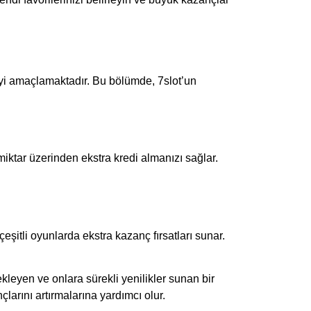
eyi amaçlamaktadır. Bu bölümde, 7slot’un
miktar üzerinden ekstra kredi almanızı sağlar.
çeşitli oyunlarda ekstra kazanç fırsatları sunar.
leyen ve onlara sürekli yenilikler sunan bir
larını artırmalarına yardımcı olur.