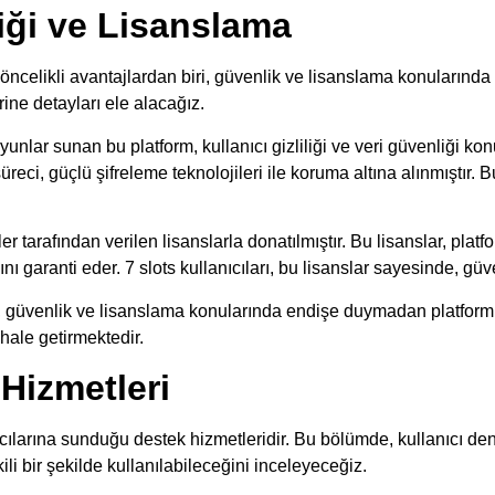
iği ve Lisanslama
 öncelikli avantajlardan biri, güvenlik ve lisanslama konularınd
ine detayları ele alacağız.
yunlar sunan bu platform, kullanıcı gizliliği ve veri güvenliği k
üreci, güçlü şifreleme teknolojileri ile koruma altına alınmıştır. B
r tarafından verilen lisanslarla donatılmıştır. Bu lisanslar, platf
nı garanti eder. 7 slots kullanıcıları, bu lisanslar sayesinde, güv
rı, güvenlik ve lisanslama konularında endişe duymadan platformu
 hale getirmektedir.
Hizmetleri
cılarına sunduğu destek hizmetleridir. Bu bölümde, kullanıcı de
li bir şekilde kullanılabileceğini inceleyeceğiz.