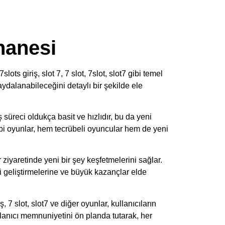
hanesi
s giriş, slot 7, 7 slot, 7slot, slot7 gibi temel
aydalanabileceğini detaylı bir şekilde ele
 süreci oldukça basit ve hızlıdır, bu da yeni
gibi oyunlar, hem tecrübeli oyuncular hem de yeni
r ziyaretinde yeni bir şey keşfetmelerini sağlar.
eji geliştirmelerine ve büyük kazançlar elde
 7 slot, slot7 ve diğer oyunlar, kullanıcıların
llanıcı memnuniyetini ön planda tutarak, her