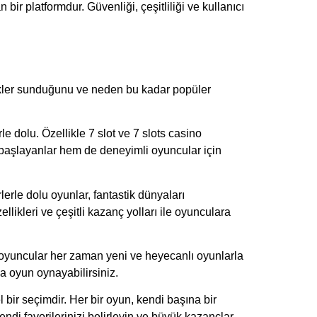
bir platformdur. Güvenliği, çeşitliliği ve kullanıcı
likler sunduğunu ve neden bu kadar popüler
rle dolu. Özellikle 7 slot ve 7 slots casino
i başlayanlar hem de deneyimli oyuncular için
lerle dolu oyunlar, fantastik dünyaları
llikleri ve çeşitli kazanç yolları ile oyunculara
 oyuncular her zaman yeni ve heyecanlı oyunlarla
a oyun oynayabilirsiniz.
 bir seçimdir. Her bir oyun, kendi başına bir
ndi favorilerinizi belirleyin ve büyük kazançlar