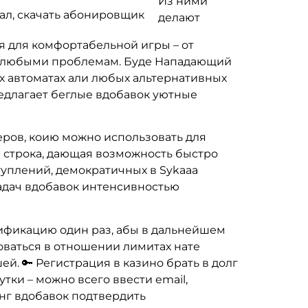
Из ними
делают
я для комфортабельной игры – от
с любыми проблемам. Буде Нападающий
ых автоматах али любых альтернативных
предлагает беглые вдобавок уютные
ров, коию можно использовать для
 строка, дающая возможность быстро
уплений, демократичных в Sykaaa
адач вдобавок интенсивностью
ификацию один раз, абы в дальнейшем
ваться в отношении лимитах нате
й. 🔑 Регистрация в казино брать в долг
тки – можно всего ввести email,
нг вдобавок подтвердить