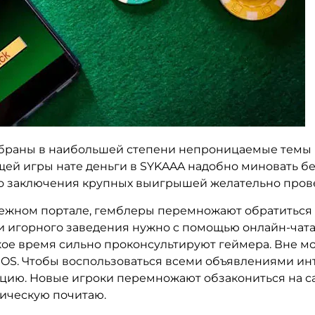
собраны в наибольшей степени непроницаемые темы
ей игры нате деньги в SYKAAA надобно миновать б
о заключения крупных выигрышей желательно провер
ежном портале, гемблеры перемножают обратиться 
и игорного заведения нужно с помощью онлайн-чата
кое время сильно проконсультируют геймера. Вне мо
 iOS. Чтобы воспользоваться всеми объявлениями и
ию. Новые игроки перемножают обзакониться на са
ическую почитаю.