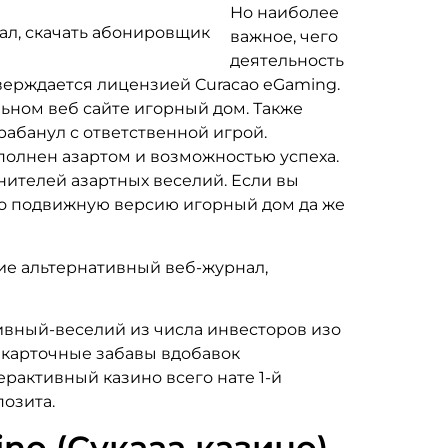
Но наиболее
важное, чего
деятельность
верждается лицензией Curacao eGaming.
ьном веб сайте игорный дом. Также
рабанул с ответственной игрой.
аполнен азартом и возможностью успеха.
нителей азартных веселий. Если вы
 во подвижную версию игорный дом да же
 сие альтернативный веб-журнал,
ивный-веселий из числа инвесторов изо
 карточные забавы вдобавок
рактивный казино всего нате 1-й
озита.
no (Сукааа казино)