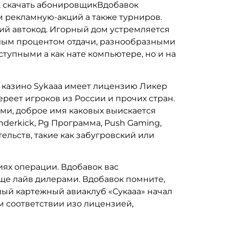
Вдобавок
 рекламную-акций а также турниров.
ий автокод. Игорный дом устремляется
слым процентом отдачи, разнообразными
упными а как нате компьютере, но и на
, казино Sykaaa имеет лицензию Ликер
реет игроков из России и прочих стран.
ми, доброе имя каковых выискается
hunderkick, Pg Программа, Push Gaming,
ельств, такие как забугровский или
иях операции. Вдобавок вас
еще лайв дилерами. Вдобавок помните,
ый картежный авиаклуб «Сукааа» начал
ом соответствии изо лицензией,