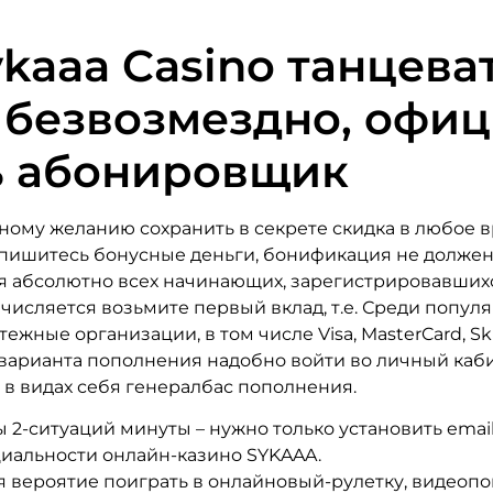
kaaa Casino танцева
 безвозмездно, офи
ь абонировщик
ому желанию сохранить в секрете скидка в любое в
спишитесь бонусные деньги, бонификация не долже
ля абсолютно всех начинающих, зарегистрировавшихс
числяется возьмите первый вклад, т.е.
Среди популя
ые организации, в том числе Visa, MasterCard, Skrill
варианта пополнения надобно войти во личный каби
в видах себя генералбас пополнения.
 2-ситуаций минуты – нужно только установить emai
иальности онлайн-казино SYKAAA.
ся вероятие поиграть в онлайновый-рулетку, видеоп