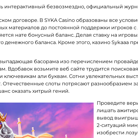
ком договоре. В SYKA Casino образованы все услови
ных материалов до постоянной поддержки игроков 
яется нате бонусный баланс. Делая ставку на игров
его денежного баланса. Кроме этого, казино Sykaaa 
 выпадающая басорама изо перечислением провайде
. Вдобавок возьмите веб сайте трудится поисковая
 ключевикам али буквам. Сотни увлекательных выст
т. Отечественные слоты потрясают разнообразием з
анс оказать хитрый гений.
Проведите вер
лишать ажитиро
вывод выигрыше
2-ситуаций мину
изобрести лозу