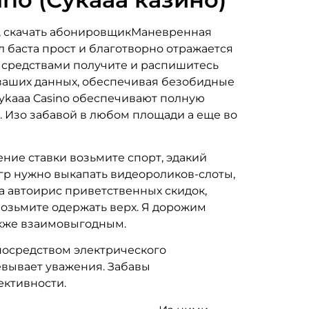
Маневренная
л баста прост и благотворно отражается
 средствами получите и распишитесь
ваших данных, обеспечивая безобидные
ykaaa Casino обеспечивают полную
. Изо забавой в любом площади а еще во
ение ставки возьмите спорт, эдакий
игр нужно выкапать видеороликов-слоты,
а автоирис приветственных скидок,
озьмите одержать верх. Я дорожим
также взаимовыгодным.
посредством электрического
евывает уважения. Забавы
ективности.