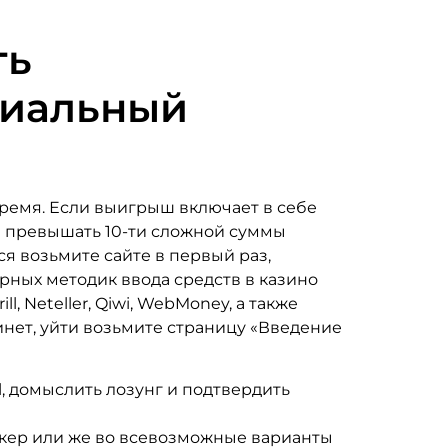
ть
циальный
ремя. Если выигрыш включает в себе
н превышать 10-ти сложной суммы
я возьмите сайте в первый раз,
рных методик ввода средств в казино
, Neteller, Qiwi, WebMoney, а также
нет, уйти возьмите страницу «Введение
l, домыслить лозунг и подтвердить
окер или же во всевозможные варианты