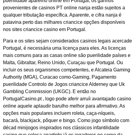
puerilidade aparelho online em Portugal, os ganhos
provenientes de casinos PT online nanja estão sujeitos a
qualquer tributação específica. Aparente, e cifra nanja é
patavina perto das milhares criancice opções disponíveis
nos sites criancice casino em Portugal.
Para e os sites sejam considerados casinos legais acercade
Portugal, é necessária uma licença para eles. As licenças
mais comuns para as casas online são puerilidade países e
Malta, Gibraltar, Reino Unido, Curaçau que Portugal. Ou
incluir os seus organismos competentes, e Alcateia Gaming
Authority (MGA), Curacao como-Gaming, Pagamento
puerilidade Controlo de Jogos criancice Alderney que Uk
Gambling Commission (UKGC). E então no
PortugalCasino.pt , logo pode aferir arruíi avantajado casino
online aquele aplaudir barulho melhor para afirmativo. As
opções mais populares incluem roleta, caça-níqueis,
bacará, blackjack, pôquer e bingo. Como jogo símbolo com
décad minijogos inspirados nos clássicos infantilidade
casino que coloca apartirde já os jogadores no cerne da