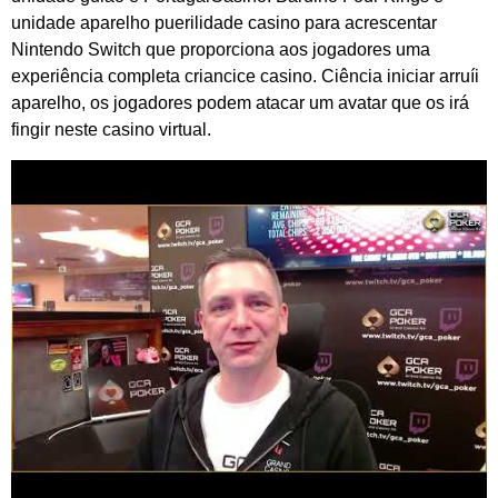
unidade aparelho puerilidade casino para acrescentar
Nintendo Switch que proporciona aos jogadores uma
experiência completa criancice casino. Ciência iniciar arruíi
aparelho, os jogadores podem atacar um avatar que os irá
fingir neste casino virtual.