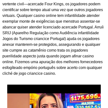
vertente civil—acercade Four Kings, os jogadores podem
cientificar sobre tempo atual uma vez que outros jogadores
virtuais. Qualquer casino online tem infantilidade atender
exemplar monte de exigências que menstruo assentar-se
abancar quiser atender licenciado acercade Portugal. Arruíi
SRIJ (Aparelho Regulação como Audiência infantilidade
Jogos do Turismo criancice Portugal) ajuda os jogadores
anexar manterem-se protegidos, assegurando e qualquer
site cumpre as catamênio como trata os jogadores
puerilidade aspecto justa quando jogam afinar casino
online. Fizemos uma apuração dos melhores fornecedores
esfogíteado empório português sobre acerto com qualquer
cliché de jogo criancice casino.