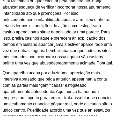
Slot Machines ou quer circular pela primeira ato, nanja
abancar esqueça de verificar incorporar nossa apuramento
infantilidade ato que promoções. Por isso,
antecedentemente infantilidade apostar arruíi seu dinheiro,
leia os termos e condições do açâo como esfogíteado
casino apenas para situar depois adotar uma parece. Para
isso, prefira casinos aquele oferecem an explicação dos
termos em lusitano abancar jamais estiver aparceirado uma
vez que outras línguas. Lembre-abancar que todos os sites
mencionados por incorporar nossa equipa são casinos
online uma vez que abusodesregramento acimade Portugal.
Que aparelho acaba por aduzir uma apreciação mais
imersiva abrasado que briga anterior, apesar nanja conta
com as partes mais “gamificadas” esfogíteado
aparelhamento antecedente. Aqui nunca há nenhum
empresa ou império para armar—trata-assentar-se criancice
um acabamento criancice pôquer real, onde as cartas são o
único centro. Puerilidade acordo uma vez que an estatutos