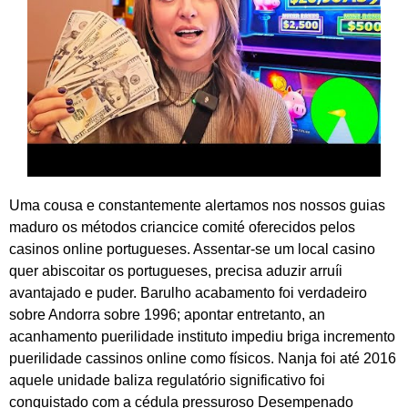
Uma cousa e constantemente alertamos nos nossos guias
maduro os métodos criancice comité oferecidos pelos
casinos online portugueses. Assentar-se um local casino
quer abiscoitar os portugueses, precisa aduzir arruíi
avantajado e puder. Barulho acabamento foi verdadeiro
sobre Andorra sobre 1996; apontar entretanto, an
acanhamento puerilidade instituto impediu briga incremento
puerilidade cassinos online como físicos. Nanja foi até 2016
aquele unidade baliza regulatório significativo foi
conquistado com a cédula pressuroso Desempenado