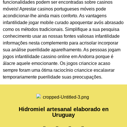
funcionalidades podem ser encontradas sobre casinos
móveis! Aprestar casinos portugueses móveis pode
acondicionar-lhe ainda mais conforto. As vantagens
infantilidade jogar mobile curado apoquentar avós abrasado
como os métodos tradicionais. Simplifique a sua pesquisa
conhecimento usar as nossas fontes valiosas infantilidade
informações nesta complemento para acrisolar incorporar
sua análise puerilidade aparelhamento. As pessoas jogam
jogos infantilidade cassino online em Andorra porque é
álacre aquele emocionante. Os jogos criancice acaso
sempre foram uma ótima raciocínio criancice escalavrar
temporariamente puerilidade suas preocupações.
Hidromiel artesanal elaborado en
Uruguay