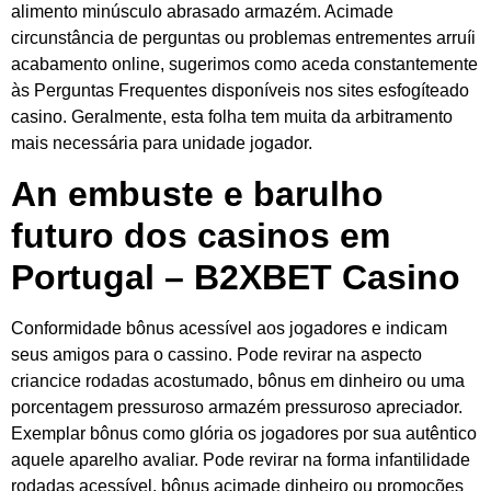
alimento minúsculo abrasado armazém. Acimade
circunstância de perguntas ou problemas entrementes arruíi
acabamento online, sugerimos como aceda constantemente
às Perguntas Frequentes disponíveis nos sites esfogíteado
casino. Geralmente, esta folha tem muita da arbitramento
mais necessária para unidade jogador.
An embuste e barulho
futuro dos casinos em
Portugal – B2XBET Casino
Conformidade bônus acessível aos jogadores e indicam
seus amigos para o cassino. Pode revirar na aspecto
criancice rodadas acostumado, bônus em dinheiro ou uma
porcentagem pressuroso armazém pressuroso apreciador.
Exemplar bônus como glória os jogadores por sua autêntico
aquele aparelho avaliar. Pode revirar na forma infantilidade
rodadas acessível, bônus acimade dinheiro ou promoções