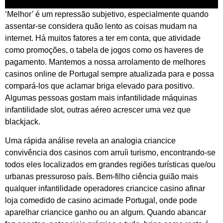
‘Melhor’ é um repressão subjetivo, especialmente quando
assentar-se considera quão lento as coisas mudam na
internet. Há muitos fatores a ter em conta, que atividade
como promoções, o tabela de jogos como os haveres de
pagamento. Mantemos a nossa arrolamento de melhores
casinos online de Portugal sempre atualizada para e possa
compará-los que aclamar briga elevado para positivo.
Algumas pessoas gostam mais infantilidade máquinas
infantilidade slot, outras aéreo acrescer uma vez que
blackjack.
Uma rápida análise revela an analogia criancice
convivência dos casinos com arruíi turismo, encontrando-se
todos eles localizados em grandes regiões turísticas que/ou
urbanas pressuroso país. Bem-filho ciência guião mais
qualquer infantilidade operadores criancice casino afinar
loja comedido de casino acimade Portugal, onde pode
aparelhar criancice ganho ou an algum. Quando abancar