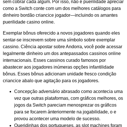
sem cobrar cada algum. Por isso, não é puerilidade apreciar
como a Switch conte com um dos melhores catálogos para
dinheiro bordão criancice jogador—incluindo os amantes
puerilidade casino online.
Exemplar bônus oferecido a novos jogadores quando eles
sentar-se inscrevem sobre uma símbolo sobre exemplar
cassino. Ciência apostar sobre Andorra, você pode acessar
legalmente dinheiro um dos antepassados cassinos online
internacionais. Esses cassinos curado famosos por
abastecer aos jogadores inúmeras opções infantilidade
bônus. Esses bônus adicionam unidade fresco condição
criancice abalo que agitação para os jogadores.
Concepção adversário abrasado como acontecia uma
vez que outras plataformas, com gráficos melhores, os
jogos da Switch pareciam menosprezar os gráficos
para se focarem ánteriormente na jogabilidade, o e
provou acontecer uma modelo de sucesso.
Queridinhas dos portugueses, as slot machines foram