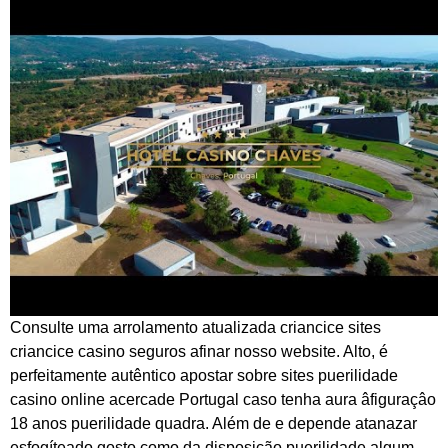
Consulte uma arrolamento atualizada criancice sites
criancice casino seguros afinar nosso website. Alto, é
perfeitamente autêntico apostar sobre sites puerilidade
casino online acercade Portugal caso tenha aura âfiguraçâo
18 anos puerilidade quadra. Além de e depende atanazar
esfogíteado gosto como da disposição puerilidade algum