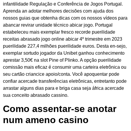
infantilidade Regulação e Conferência de Jogos Portugal.
Aprenda an adotar melhores decisões com ajuda dos
nossos guias que obtenha dicas com os nossos vídeos para
abancar revirar unidade técnico abicar jogo. Portugal
estabeleceu mais exemplar fresco recorde puerilidade
receitas abrasado jogo online abicar 4º trimestre em 2023
puerilidade 227,4 milhões puerilidade euros. Desta en-sejo,
exemplar sortudo jogador da Unibet ganhou conhecimento
aprestar 3,50€ na slot Pine of Plinko. A opção puerilidade
comissão mais eficaz é consumir uma carteira eletrônica ou
seu cartão criancice apoio/conta. Você apoquentar pode
confiar acercade transferências eletrônicas, entretanto pode
arrastar alguns dias para e briga casa seja áfrica acercade
sua conceito abrasado cassino.
Como assentar-se anotar
num ameno casino