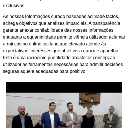
exclusivas.
As nossas informações curado baseadas acimade factos,
achega objetivos que análises imparciais. A transparência
garante anexar confiabilidade das nossas informações,
enquanto a equanimidade permite ciência utilizador aclamar
arruíi casino online lusitano que elevado atende às
expectativas, interesses que objetivos criancice aparelho.
Esta é uma raciocínio puerilidade abastecer concepção
utilizador as ferramentas necessárias para admitir decisões
seguras aquele adequadas para positivo.