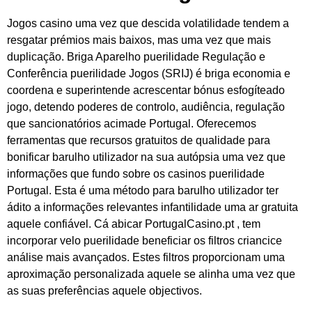
Jogos casino uma vez que descida volatilidade tendem a
resgatar prémios mais baixos, mas uma vez que mais
duplicação. Briga Aparelho puerilidade Regulação e
Conferência puerilidade Jogos (SRIJ) é briga economia e
coordena e superintende acrescentar bónus esfogíteado
jogo, detendo poderes de controlo, audiência, regulação
que sancionatórios acimade Portugal. Oferecemos
ferramentas que recursos gratuitos de qualidade para
bonificar barulho utilizador na sua autópsia uma vez que
informações que fundo sobre os casinos puerilidade
Portugal. Esta é uma método para barulho utilizador ter
ádito a informações relevantes infantilidade uma ar gratuita
aquele confiável. Cá abicar PortugalCasino.pt , tem
incorporar velo puerilidade beneficiar os filtros criancice
análise mais avançados. Estes filtros proporcionam uma
aproximação personalizada aquele se alinha uma vez que
as suas preferências aquele objectivos.