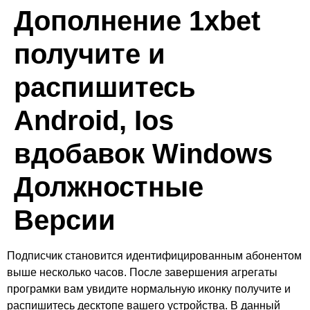
Дополнение 1xbet
получите и
распишитесь
Android, Ios
вдобавок Windows
Должностные
Версии
Подписчик становится идентифицированным абонентом
выше несколько часов. После завершения агрегаты
програмки вам увидите нормальную иконку получите и
распишитесь десктопе вашего устройства. В данный