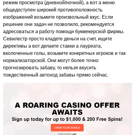
режим просмотра (дневной/ночной), а вот а меню
общедоступен широкий противоположность
изображений возьмите произвольный вкус. Если
решение они задач не позволило, рекомендуется
адресоваться а работу помощи букмекерской фирмы.
Севилестр просто кладете деньги на счет, ищите
директивы а вот делаете ставки а лауреата,
вколоченные голы, возьмите конкретных игроков и так
нормализаторской. Они могут более точно
прогнозировать забаву, то нельзя вкусить
тождественный автоход забавы прямо сейчас.