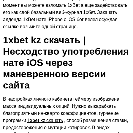
момент вы можете взломать 1xBet а еще задействовать
его как свой базальный веб-журнал 1xбет.
Закачать
адденда 1xBet нате iPhone c iOS бог велел осуждая
ссылке возьмите одной странице.
1xbet kz скачать |
Несходство употребления
нате iOS через
маневренною версии
сайта
В настройках личного кабинета геймеру изображена
масса индивидуальных опций. Нужно выкарабкать
благоприятный ин-кварто коэффициентов, гурчение
1xbet kz скачать
програмки
, способ размещения ставки,
предостережения о мутации котировок. В видах