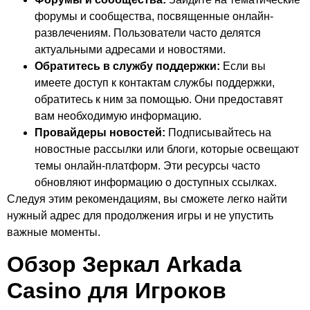
форумы и сообщества, посвященные онлайн-
развлечениям. Пользователи часто делятся
актуальными адресами и новостями.
Обратитесь в службу поддержки:
Если вы
имеете доступ к контактам службы поддержки,
обратитесь к ним за помощью. Они предоставят
вам необходимую информацию.
Провайдеры новостей:
Подписывайтесь на
новостные рассылки или блоги, которые освещают
темы онлайн-платформ. Эти ресурсы часто
обновляют информацию о доступных ссылках.
Следуя этим рекомендациям, вы сможете легко найти
нужный адрес для продолжения игры и не упустить
важные моменты.
Обзор Зеркал Arkada
Casino для Игроков