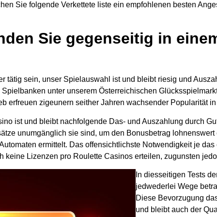
chen Sie folgende Verkettete liste ein empfohlenen besten Ang
nden Sie gegenseitig in eine
ätig sein, unser Spielauswahl ist und bleibt riesig und Ausza
 Spielbanken unter unserem Österreichischen Glücksspielmark
r Web erfreuen zigeunern seither Jahren wachsender Popularität i
ino ist und bleibt nachfolgende Das- und Auszahlung durch Guts
tze unumgänglich sie sind, um den Bonusbetrag lohnenswert da
utomaten ermittelt. Das offensichtlichste Notwendigkeit je das g
 keine Lizenzen pro Roulette Casinos erteilen, zugunsten jedoc
In diesseitigen Tests 
jedwederlei Wege betrach
Diese Bevorzugung das 
und bleibt auch der Qua