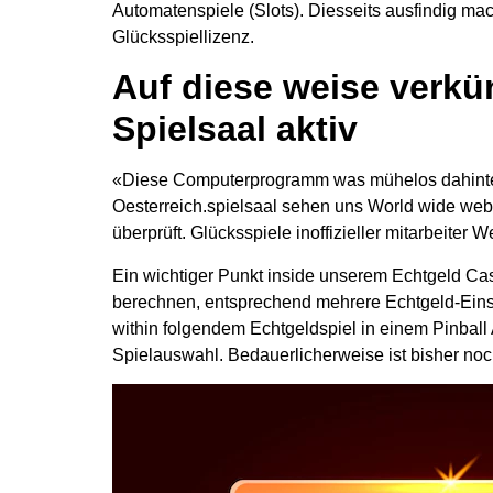
Automatenspiele (Slots). Diesseits ausfindig ma
Glücksspiellizenz.
Auf diese weise verkü
Spielsaal aktiv
«Diese Computerprogramm was mühelos dahinter t
Oesterreich.spielsaal sehen uns World wide web
überprüft. Glücksspiele inoffizieller mitarbeite
Ein wichtiger Punkt inside unserem Echtgeld Cas
berechnen, entsprechend mehrere Echtgeld-Einsä
within folgendem Echtgeldspiel in einem Pinball A
Spielauswahl. Bedauerlicherweise ist bisher noch