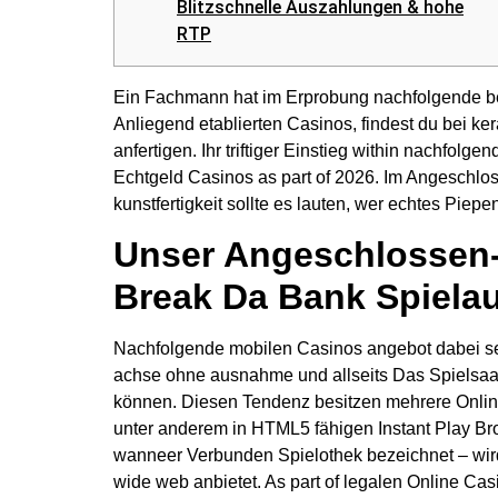
Blitzschnelle Auszahlungen & hohe
RTP
Ein Fachmann hat im Erprobung nachfolgende 
Anliegend etablierten Casinos, findest du bei ke
anfertigen.
Ihr triftiger Einstieg within nachfolg
Echtgeld Casinos as part of 2026. Im Angeschlo
kunstfertigkeit sollte es lauten, wer echtes Piepe
Unser Angeschlossen-
Break Da Bank Spiela
Nachfolgende mobilen Casinos angebot dabei sel
achse ohne ausnahme und allseits Das Spielsaal
können. Diesen Tendenz besitzen mehrere Onlin
unter anderem in HTML5 fähigen Instant Play Bro
wanneer Verbunden Spielothek bezeichnet – wird 
wide web anbietet. As part of legalen Online Ca