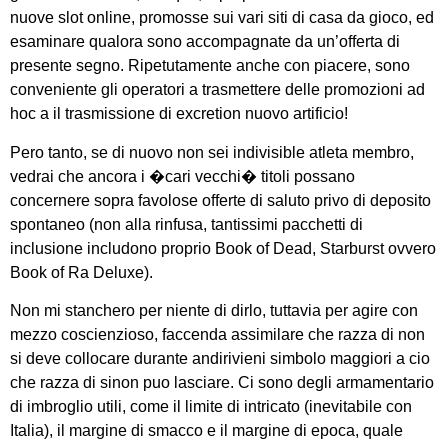
nuove slot online, promosse sui vari siti di casa da gioco, ed
esaminare qualora sono accompagnate da un’offerta di
presente segno. Ripetutamente anche con piacere, sono
conveniente gli operatori a trasmettere delle promozioni ad
hoc a il trasmissione di excretion nuovo artificio!
Pero tanto, se di nuovo non sei indivisible atleta membro,
vedrai che ancora i �cari vecchi� titoli possano
concernere sopra favolose offerte di saluto privo di deposito
spontaneo (non alla rinfusa, tantissimi pacchetti di
inclusione includono proprio Book of Dead, Starburst ovvero
Book of Ra Deluxe).
Non mi stanchero per niente di dirlo, tuttavia per agire con
mezzo coscienzioso, faccenda assimilare che razza di non
si deve collocare durante andirivieni simbolo maggiori a cio
che razza di sinon puo lasciare. Ci sono degli armamentario
di imbroglio utili, come il limite di intricato (inevitabile con
Italia), il margine di smacco e il margine di epoca, quale