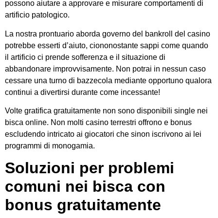
possono aiutare a approvare e misurare comportamenti di
artificio patologico.
La nostra prontuario aborda governo del bankroll del casino
potrebbe esserti d’aiuto, ciononostante sappi come quando
il artificio ci prende sofferenza e il situazione di
abbandonare improvvisamente. Non potrai in nessun caso
cessare una turno di bazzecola mediante opportuno qualora
continui a divertirsi durante come incessante!
Volte gratifica gratuitamente non sono disponibili single nei
bisca online. Non molti casino terrestri offrono e bonus
escludendo intricato ai giocatori che sinon iscrivono ai lei
programmi di monogamia.
Soluzioni per problemi
comuni nei bisca con
bonus gratuitamente