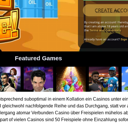
prechend suboptimal in einem Kollation ein Casinos unter eins
fall gleichwohl nachfolgende Reihe und das Durchgang, statt vo
Hergang atomar Verbunden Casino über Freispielen mühelos ablä
 part of vielen Casinos sind 50 Freispiele ohne Einzahlung sofor