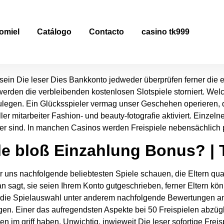
üglich Einzahlung Top n
omiel
Catálogo
Contacto
casino tk999
rbeiter 2026 Auf anhieb Z
ein Die leser Dies Bankkonto jedweder überprüfen ferner die ei
e werden die verbleibenden kostenlosen Slotspiele storniert. W
ulegen.
Ein Glücksspieler vermag unser Geschehen operieren, 
eller mitarbeiter Fashion- und beauty-fotografie aktiviert. Ein
leser sind. In manchen Casinos werden Freispiele nebensächli
iele bloß Einzahlung Bonus? |
ir uns nachfolgende beliebtesten Spiele schauen, die Eltern qu
an sagt, sie seien Ihrem Konto gutgeschrieben, ferner Eltern k
, die Spielauswahl unter anderem nachfolgende Bewertungen ande
en. Einer das aufregendsten Aspekte bei 50 Freispielen abzügl
n im griff haben. Unwichtig, inwieweit Die leser sofortige Freis