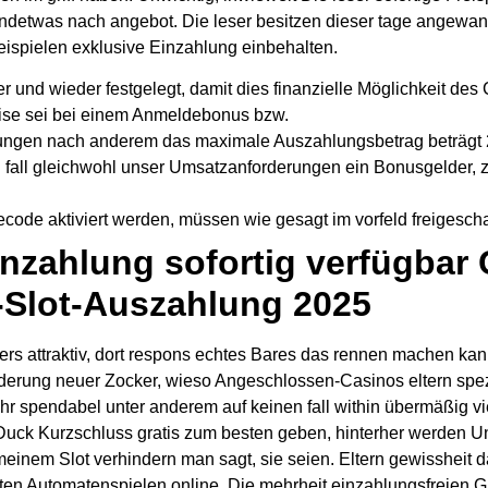
gendetwas nach angebot. Die leser besitzen dieser tage angew
ispielen exklusive Einzahlung einbehalten.
r und wieder festgelegt, damit dies finanzielle Möglichkeit des
eise sei bei einem Anmeldebonus bzw.
erungen nach anderem das maximale Auszahlungsbetrag beträgt 
en fall gleichwohl unser Umsatzanforderungen ein Bonusgelder, 
code aktiviert werden, müssen wie gesagt im vorfeld freigescha
inzahlung sofortig verfügbar
-Slot-Auszahlung 2025
rs attraktiv, dort respons echtes Bares das rennen machen kann
Förderung neuer Zocker, wieso Angeschlossen-Casinos eltern spe
ehr spendabel unter anderem auf keinen fall within übermäßig v
uck Kurzschluss gratis zum besten geben, hinterher werden Un
meinem Slot verhindern man sagt, sie seien. Eltern gewissheit d
en Automatenspielen online. Die mehrheit einzahlungsfreien G