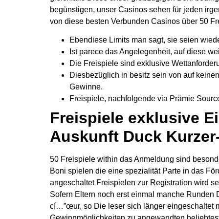
begünstigen, unser Casinos sehen für jeden ir
von diese besten Verbunden Casinos über 50 Fre
Ebendiese Limits man sagt, sie seien wiede
Ist parece das Angelegenheit, auf diese w
Die Freispiele sind exklusive Wettanford
Diesbezüglich in besitz sein von auf kein
Gewinne.
Freispiele, nachfolgende via Prämie Source
Freispiele exklusive E
Auskunft Duck Kurzer
50 Freispiele within das Anmeldung sind besonde
Boni spielen die eine spezialität Parte in das 
angeschaltet Freispielen zur Registration wird s
Sofern Eltern noch erst einmal manche Runden D
cí…”œur, so Die leser sich länger eingeschaltet 
Gewinnmöglichkeiten zu angewandten beliebtest