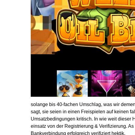
solange bis 40-fachen Umschlag, was wir dements
sagt, sie seien in einen Freispielen auf keinen 
Umsatzbedingungen kritisch. In wie weit dieser 
einsatz von der Registrierung & Verifizierung. As
Bankverbindung erfolgreich verifiziert hektik.