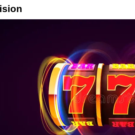
ision