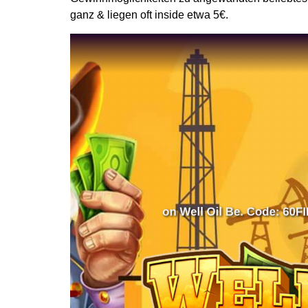
ganz & liegen oft inside etwa 5€.