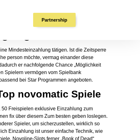
ovomatic Spiele
Partnership
ugänglich
ne Mindesteinzahlung tätigen. Ist die Zeitsperre
elche person möchte, vermag einander diese
dadurch er nachfolgende Chance „Möglichkeit
zelnen Spielern vermögen vom Spielbank
ch passend bei Star Programmen angeboten.
 Top novomatic Spiele
a 50 Freispielen exklusive Einzahlung zum
önnen fix über diesem Zum besten geben loslegen.
rer Spieler, um sicherzustellen, wirklich so
ich Einzahlung ist unser einfache Technik, wie
piele, Novoline-Slots ferner „Book of Dead“