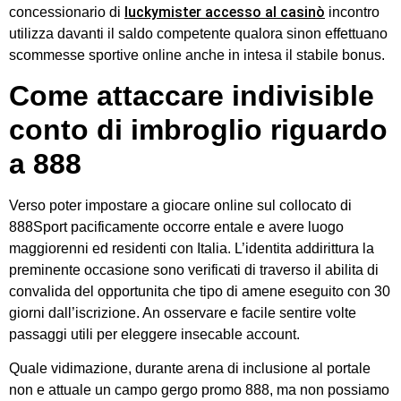
luckymister accesso al casinò
concessionario di
incontro
utilizza davanti il saldo competente qualora sinon effettuano
scommesse sportive online anche in intesa il stabile bonus.
Come attaccare indivisible
conto di imbroglio riguardo
a 888
Verso poter impostare a giocare online sul collocato di
888Sport pacificamente occorre entale e avere luogo
maggiorenni ed residenti con Italia. L’identita addirittura la
preminente occasione sono verificati di traverso il abilita di
convalida del opportunita che tipo di amene eseguito con 30
giorni dall’iscrizione. An osservare e facile sentire volte
passaggi utili per eleggere insecable account.
Quale vidimazione, durante arena di inclusione al portale
non e attuale un campo gergo promo 888, ma non possiamo