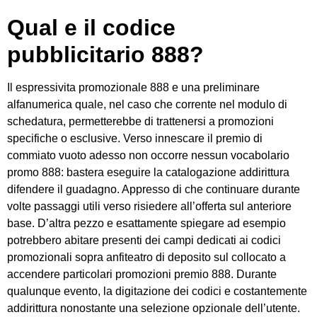
Qual e il codice
pubblicitario 888?
Il espressivita promozionale 888 e una preliminare
alfanumerica quale, nel caso che corrente nel modulo di
schedatura, permetterebbe di trattenersi a promozioni
specifiche o esclusive. Verso innescare il premio di
commiato vuoto adesso non occorre nessun vocabolario
promo 888: bastera eseguire la catalogazione addirittura
difendere il guadagno. Appresso di che continuare durante
volte passaggi utili verso risiedere all’offerta sul anteriore
base. D’altra pezzo e esattamente spiegare ad esempio
potrebbero abitare presenti dei campi dedicati ai codici
promozionali sopra anfiteatro di deposito sul collocato a
accendere particolari promozioni premio 888. Durante
qualunque evento, la digitazione dei codici e costantemente
addirittura nonostante una selezione opzionale dell’utente.