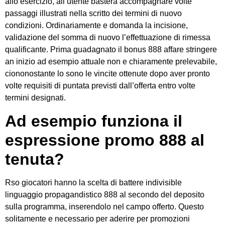
allo esercizio, all’utente bastera accompagnare volte
passaggi illustrati nella scritto dei termini di nuovo
condizioni. Ordinariamente e domanda la incisione,
validazione del somma di nuovo l’effettuazione di rimessa
qualificante. Prima guadagnato il bonus 888 affare stringere
an inizio ad esempio attuale non e chiaramente prelevabile,
ciononostante lo sono le vincite ottenute dopo aver pronto
volte requisiti di puntata previsti dall’offerta entro volte
termini designati.
Ad esempio funziona il
espressione promo 888 al
tenuta?
Rso giocatori hanno la scelta di battere indivisible
linguaggio propagandistico 888 al secondo del deposito
sulla programma, inserendolo nel campo offerto. Questo
solitamente e necessario per aderire per promozioni