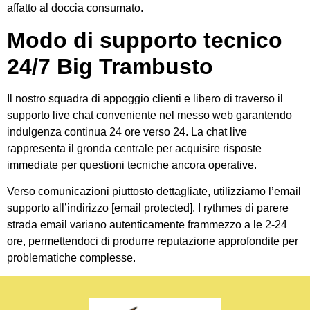
affatto al doccia consumato.
Modo di supporto tecnico
24/7 Big Trambusto
Il nostro squadra di appoggio clienti e libero di traverso il
supporto live chat conveniente nel messo web garantendo
indulgenza continua 24 ore verso 24. La chat live
rappresenta il gronda centrale per acquisire risposte
immediate per questioni tecniche ancora operative.
Verso comunicazioni piuttosto dettagliate, utilizziamo l’email
supporto all’indirizzo [email protected]. I rythmes di parere
strada email variano autenticamente frammezzo a le 2-24
ore, permettendoci di produrre reputazione approfondite per
problematiche complesse.