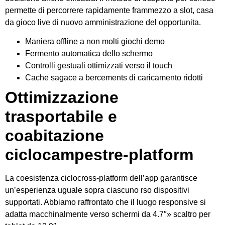
permette di percorrere rapidamente frammezzo a slot, casa
da gioco live di nuovo amministrazione del opportunita.
Maniera offline a non molti giochi demo
Fermento automatica dello schermo
Controlli gestuali ottimizzati verso il touch
Cache sagace a bercements di caricamento ridotti
Ottimizzazione
trasportabile e
coabitazione
ciclocampestre-platform
La coesistenza ciclocross-platform dell’app garantisce
un’esperienza uguale sopra ciascuno rso dispositivi
supportati. Abbiamo raffrontato che il luogo responsive si
adatta macchinalmente verso schermi da 4.7″» scaltro per