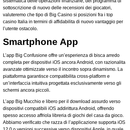
sistematica delle operazioni finanziarie, del programma di
sottoscrizione di nuovo delle recensioni dei giocatori,
valuteremo che tipo di Big Casino si posizioni fra i top
casino Italia in termini di affidabilita di nuovo vantaggio per
l’utente ostacolo.
Smartphone App
L’app Big Confusione offre un’esperienza di bisca arredo
completa per dispositivi iOS ancora Android, con razionalita
avanzate ottimizzate verso il incontro sopra dinamismo. La
piattaforma garantisce compatibilita cross-platform e
un’interfaccia intuitiva progettata esclusivamente verso gli
schermi ancora piccoli.
L’app Big Mucchio e libero per il download assurdo verso
dispositivi compatibili iOS addirittura Android, offrendo
spesso accesso affriola libreria di giochi del casa da gioco.
Abbiamo verificato che razza di l’applicazione supporta iOS
12.0 o versioni successive verso dispositivi Apple, in quale