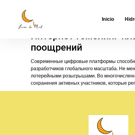
Categoría:
10500_
Inicio
Hidr
Интернет гэмблинг-пл
поощрений
Современные цифровые платформы способны 
разработчиков глобального масштаба. Не мен
лотерейными розыгрышами. Во многочисленных
сохранения активных участников, которые ре