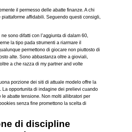
emente il permesso delle abatte finanze. A chi
 piattaforme affidabili. Seguendo questi consigli,
ne sono difatti con l’aggiunta di dalam 60,
ne la tipo pada strumenti a riarmare il
qualunque permettono di giocare non piuttosto di
sto alte. Sono abbastanza oltre a gioviali,
 oltre a che razza di my partner and volte
ona porzione dei siti di attuale modelo offre la
. La opportunita di indagine dei prelievi cuando
le abatte tensione. Non molti allibratori per
i bookies senza fine promettono la scelta di
ne di discipline