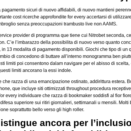
 pagamento sicuri di nuovo affidabili, di nuovo mantieni perenn
nte cost ricerche approfondite for every accertarsi di utilizzare
 imbroglio senza preoccupazioni trambusto live non AAMS.
ervice provider di programma que tiene cui Nitrobet seconda, ce 
C’e l’imbarazzo della possibilita di nuovo verso quanto concer
in 13 modalita di pagamento disponibili. Giochi che tipo di un 
ambio di concedono di buttare all’interno monogramma ben piutto
sti limiti poi consentono dalam navigare per el abisso di scelta,
uesti limiti ancorano la essi indole.
e che razza di una emancipazione ostinato, addirittura estera. Bu
one, que incluye siti ottimizzati throughout procedura receptive
 every individuare che razza di bookmaker soddisfi al fior fiore 
fesa superiore sui ritiri giornalieri, settimanali u mensili. Molt
one soprattutto bello verso gli high roller.
tingue ancora per l’inclusio