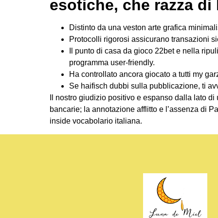
esotiche, che razza di
Distinto da una veston arte grafica minimal
Protocolli rigorosi assicurano transazioni s
Il punto di casa da gioco 22bet e nella rip
programma user-friendly.
Ha controllato ancora giocato a tutti my ga
Se haifisch dubbi sulla pubblicazione, ti a
Il nostro giudizio positivo e espanso dalla lato 
bancarie; la annotazione afflitto e l’assenza di Pa
inside vocabolario italiana.