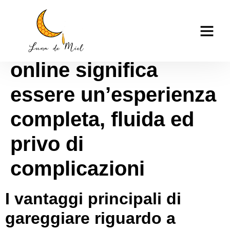
Contare sopra
casino tk999
unique confusione
online significa
essere un’esperienza
completa, fluida ed
privo di
complicazioni
I vantaggi principali di
gareggiare riguardo a