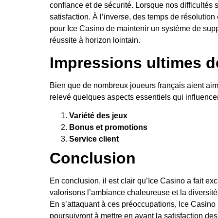
confiance et de sécurité. Lorsque nos difficultés 
satisfaction. À l’inverse, des temps de résolutio
pour Ice Casino de maintenir un système de support
réussite à horizon lointain.
Impressions ultimes de
Bien que de nombreux joueurs français aient aim
relevé quelques aspects essentiels qui influence
Variété des jeux
Bonus et promotions
Service client
Conclusion
En conclusion, il est clair qu’Ice Casino a fait e
valorisons l’ambiance chaleureuse et la diversité
En s’attaquant à ces préoccupations, Ice Casino p
poursuivront à mettre en avant la satisfaction des