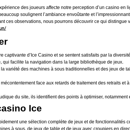
’expérience des joueurs affecte notre perception d’un casino en 
Si beaucoup soulignent l’ambiance envoûtante et l’impressionnan
sant ces observations, nous pourrons découvrir ce qui distingue 
un/
er
 captivante d’Ice Casino et se sentent satisfaits par la diversité
, qui facilite la navigation dans la large bibliothèque de jeux.
la variété des machines à sous traditionnelles et des jeux de t
mécontentement face aux retards de traitement des retraits et à
udique du site, ils identifient des points à optimiser, notamment 
casino Ice
pidement une sélection complète de jeux et de fonctionnalités c
es à sous, de jeux de table et de jeux avec croupiers en direct