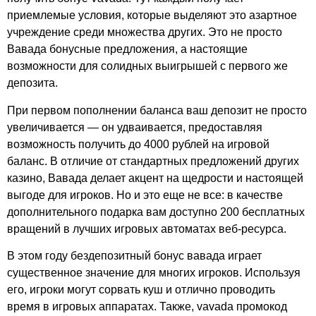
приемлемые условия, которые выделяют это азартное
учреждение среди множества других. Это не просто
Вавада бонусные предложения, а настоящие
возможности для солидных выигрышей с первого же
депозита.
При первом пополнении баланса ваш депозит не просто
увеличивается — он удваивается, предоставляя
возможность получить до 4000 рублей на игровой
баланс. В отличие от стандартных предложений других
казино, Вавада делает акцент на щедрости и настоящей
выгоде для игроков. Но и это еще не все: в качестве
дополнительного подарка вам доступно 200 бесплатных
вращений в лучших игровых автоматах веб-ресурса.
В этом году бездепозитный бонус вавада играет
существенное значение для многих игроков. Используя
его, игроки могут сорвать куш и отлично проводить
время в игровых аппаратах. Также, vavada промокод