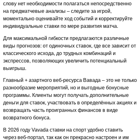
слову нет необходимости полагаться непосредственно
на предматчевые анализы – следите за игрой,
моментально оценивайте ход событий и корректируйте
индивидуальные ставки по мере развития матча.
Для максимальной гибкости предлагаются различные
виды прогнозов: от одиночных ставок, где все зависит от
классического исхода, до трудных комбинаций и
экспрессов, позволяющих увеличить потенциальный
выигрыш.
Главный + азартного веб-ресурса Вавада – это не только
разнообразие мероприятий, но и выгодные бонусные
программы. Клиенты могут получать дополнительные
деньги для ставок, участвовать в определённых акциях и
возвращать часть проигранных финансов в виде
возвратного бонуса.
В 2026 году Vavada ставки на спорт удобно ставить
через веб-портал, так как он прекрасно настроен и им