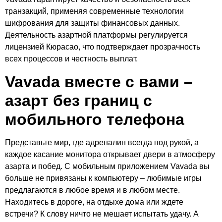
транзакций, применяя современные технологии
шифрования для защиты финансовых данных.
Деятельность азартной платформы регулируется
лицензией Кюрасао, что подтверждает прозрачность
всех процессов и честность выплат.
Vavada вместе с вами –
азарт без границ с
мобильного телефона
Представьте мир, где адреналин всегда под рукой, а
каждое касание монитора открывает двери в атмосферу
азарта и побед. С мобильным приложением Vavada вы
больше не привязаны к компьютеру – любимые игры
предлагаются в любое время и в любом месте.
Находитесь в дороге, на отдыхе дома или ждете
встречи? К слову ничто не мешает испытать удачу. А