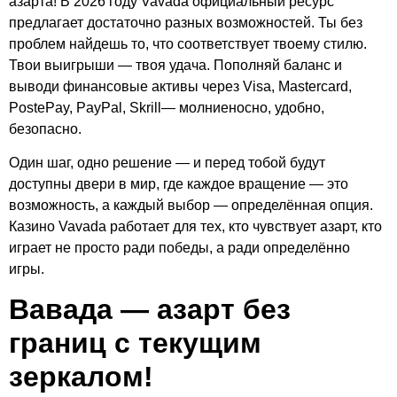
азарта! В 2026 году Vavada официальный ресурс
предлагает достаточно разных возможностей. Ты без
проблем найдешь то, что соответствует твоему стилю.
Твои выигрыши — твоя удача. Пополняй баланс и
выводи финансовые активы через Visa, Mastercard,
PostePay, PayPal, Skrill— молниеносно, удобно,
безопасно.
Один шаг, одно решение — и перед тобой будут
доступны двери в мир, где каждое вращение — это
возможность, а каждый выбор — определённая опция.
Казино Vavada работает для тех, кто чувствует азарт, кто
играет не просто ради победы, а ради определённо
игры.
Вавада — азарт без
границ с текущим
зеркалом!