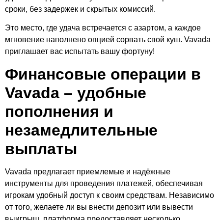
сроки, без задержек и скрытых комиссий.
Это место, где удача встречается с азартом, а каждое
мгновение наполнено опцией сорвать свой куш. Vavada
приглашает вас испытать вашу фортуну!
Финансовые операции в
Vavada – удобные
пополнения и
незамедлительные
выплаты
Vavada предлагает приемлемые и надёжные
инструменты для проведения платежей, обеспечивая
игрокам удобный доступ к своим средствам. Независимо
от того, желаете ли вы внести депозит или вывести
выигрыш, платформа предоставляет несколько