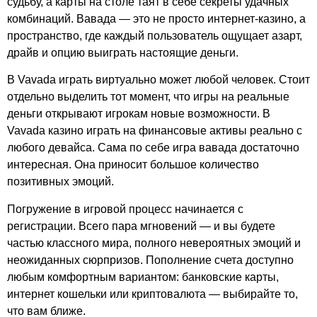
судьбу, а карты на столе таят в себе секреты удачных
комбинаций. Вавада — это не просто интернет-казино, а
пространство, где каждый пользователь ощущает азарт,
драйв и опцию выиграть настоящие деньги.
В Vavada играть виртуально может любой человек. Стоит
отдельно выделить тот момент, что игры на реальные
деньги открывают игрокам новые возможности. В
Vavada казино играть на финансовые активы реально с
любого девайса. Сама по себе игра вавада достаточно
интересная. Она приносит большое количество
позитивных эмоций.
Погружение в игровой процесс начинается с
регистрации. Всего пара мгновений — и вы будете
частью классного мира, полного невероятных эмоций и
неожиданных сюрпризов. Пополнение счета доступно
любым комфортным вариантом: банковские карты,
интернет кошельки или криптовалюта — выбирайте то,
что вам ближе.