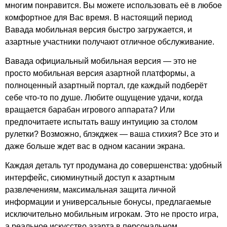
многим понравится. Вы можете использовать её в любое
комфортное для Вас время. В настоящий период
Вавада мобильная версия быстро загружается, и
азартные участники получают отличное обслуживание.
Вавада официальный мобильная версия — это не
просто мобильная версия азартной платформы, а
полноценный азартный портал, где каждый подберёт
себе что-то по душе. Любите ощущение удачи, когда
вращается барабан игрового аппарата? Или
предпочитаете испытать вашу интуицию за столом
рулетки? Возможно, блэкджек — ваша стихия? Все это и
даже больше ждет вас в одном касании экрана.
Каждая деталь тут продумана до совершенства: удобный
интерфейс, сиюминутный доступ к азартным
развлечениям, максимальная защита личной
информации и универсальные бонусы, предлагаемые
исключительно мобильным игрокам. Это не просто игра,
а реальное искусство азарта в персональном