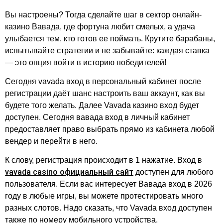
Вы настроены? Тогда сделайте шаг в сектор онлайн-
казино Вавада, где фортуна любит смелых, а удача
улыбается тем, кто готов ее поймать. Крутите барабаны,
испытывайте стратегии и не забывайте: каждая ставка
— это опция войти в историю победителей!
Сегодня vavada вход в персональный кабинет после
регистрации даёт шанс настроить ваш аккаунт, как вы
будете того желать. Далее Vavada казино вход будет
доступен. Сегодня вавада вход в личный кабинет
предоставляет право выбрать прямо из кабинета любой
вендер и перейти в него.
К слову, регистрация происходит в 1 нажатие. Вход в
vavada casino официальный сайт
доступен для любого
пользователя. Если вас интересует Вавада вход в 2026
году в любые игры, вы можете протестировать много
разных слотов. Надо сказать, что Vavada вход доступен
также по номеру мобильного устройства.