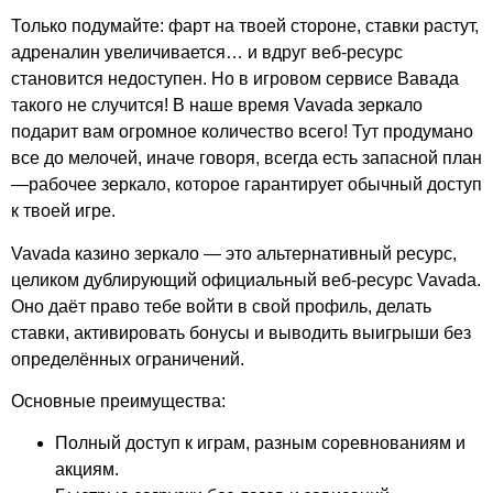
Только подумайте: фарт на твоей стороне, ставки растут,
адреналин увеличивается… и вдруг веб-ресурс
становится недоступен. Но в игровом сервисе Вавада
такого не случится! В наше время Vavada зеркало
подарит вам огромное количество всего! Тут продумано
все до мелочей, иначе говоря, всегда есть запасной план
—рабочее зеркало, которое гарантирует обычный доступ
к твоей игре.
Vavada казино зеркало — это альтернативный ресурс,
целиком дублирующий официальный веб-ресурс Vavada.
Оно даёт право тебе войти в свой профиль, делать
ставки, активировать бонусы и выводить выигрыши без
определённых ограничений.
Основные преимущества:
Полный доступ к играм, разным соревнованиям и
акциям.