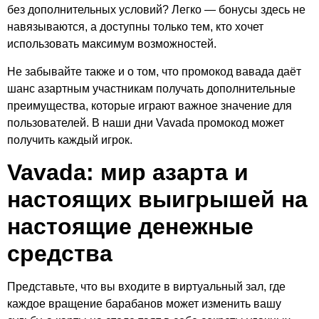
без дополнительных условий? Легко — бонусы здесь не
навязываются, а доступны только тем, кто хочет
использовать максимум возможностей.
Не забывайте также и о том, что промокод вавада даёт
шанс азартным участникам получать дополнительные
преимущества, которые играют важное значение для
пользователей. В наши дни Vavada промокод может
получить каждый игрок.
Vavada: мир азарта и
настоящих выигрышей на
настоящие денежные
средства
Представьте, что вы входите в виртуальный зал, где
каждое вращение барабанов может изменить вашу