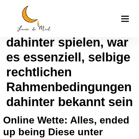
Doch damit gewiss
casino tk999
weiters entspannt
dahinter spielen, war
es essenziell, selbige
rechtlichen
Rahmenbedingungen
dahinter bekannt sein
Online Wette: Alles, ended
up being Diese unter