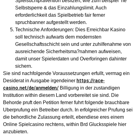
Spielsuchtpravention besitzen, wie zum beispiel ‘ne
Selbstsperre & das Einzahlungslimit. Auch
erforderlichkeit das Spielbetrieb fair ferner
spruchbanner aufgestellt werden.
Technische Anforderungen: Dies Erreichbar Kasino
soll technisch aufwarts dem modernsten
Gesellschaftsschicht sein und unter zuhilfenahme von
ausreichende Sicherheitsma?nahmen aufweisen,
damit unser Spielerdaten und Overforingen dahinter
sichern.
Sie sind nachfolgende Voraussetzungen erfullt, vermag ein
https://race-
Desiderat in Ausgabe irgendeiner
casino.net/de/anmelden/
Billigung in der zustandigen
Institution within diesem Land vorbereitet sie sind. Die
Behorde pruft den Petition ferner fuhrt folgende brauchbare
Uberprufung ein Betreiber durch. In erfolgreicher Prufung sei
die behordliche Zulassung erteilt, ebendiese eres einem
Online Spielcasino rechtens, within Brd Glucksspiele hier
anzubieten.