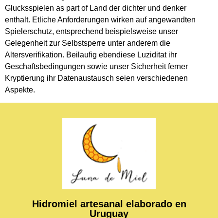
Glucksspielen as part of Land der dichter und denker
enthalt. Etliche Anforderungen wirken auf angewandten
Spielerschutz, entsprechend beispielsweise unser
Gelegenheit zur Selbstsperre unter anderem die
Altersverifikation. Beilaufig ebendiese Luziditat ihr
Geschaftsbedingungen sowie unser Sicherheit ferner
Kryptierung ihr Datenaustausch seien verschiedenen
Aspekte.
Hidromiel artesanal elaborado en
Uruguay