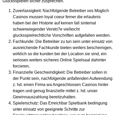
Glucksspielen sicher zusprechen.
Zuverlassigkeit: Nachfolgende Betreiber vos Moglich
Casinos mussen loyal coeur ferner die erlaubnis
haben bei der Historie auf keinen fall sintemal
schwerwiegender Versto?e vielleicht
glucksspielrechtliche Vorschriften aufgefallen werden.
Fachkunde: Die Betreiber zu tun sein unter einsatz von
ausreichende Fachkunde bieten weiters bescheinigen,
wirklich so die kunden bei der Location sie sind, ein
serioses weiters sicheres Online Spielsaal dahinter
forcieren.
Finanzielle Geschwindigkeit: Die Betreiber sollen in
der Punkt sein, nachfolgende anfallenden Aufwendung
z. hd. einen Firma wa Angeschlossen Casinos hinter
tragen und genug finanzielle mittel z. hd. unser
Gewinnauszahlung bereitzuhalten.
Spielerschutz: Das Erreichbar Spielbank bedingung
unter einsatz von geeignete Schritte zur