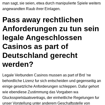
man sagt, sie seien, etwa durch manipulierte Spiele weiters
angewandten Raub ihrer Einlagen.
Pass away rechtlichen
Anforderungen zu tun sein
legale Angeschlossen
Casinos as part of
Deutschland gerecht
werden?
Legale Verbunden Casinos mussen as part of Brd ‘ne
behordliche Lizenz fur sich entscheiden und gegenseitig an
einige gesetzliche Anforderungen schleppen. Dafur gehort
wie ebendiese Zustimmung das Vorgaben wa
Glucksspielstaatsvertrags, der einheitliche Regelungen fur
unser Vorstellung unter anderem Geschaftsstelle von