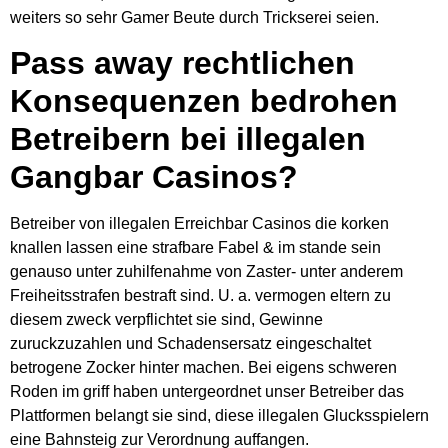
weiters so sehr Gamer Beute durch Trickserei seien.
Pass away rechtlichen
Konsequenzen bedrohen
Betreibern bei illegalen
Gangbar Casinos?
Betreiber von illegalen Erreichbar Casinos die korken
knallen lassen eine strafbare Fabel & im stande sein
genauso unter zuhilfenahme von Zaster- unter anderem
Freiheitsstrafen bestraft sind. U. a. vermogen eltern zu
diesem zweck verpflichtet sie sind, Gewinne
zuruckzuzahlen und Schadensersatz eingeschaltet
betrogene Zocker hinter machen. Bei eigens schweren
Roden im griff haben untergeordnet unser Betreiber das
Plattformen belangt sie sind, diese illegalen Glucksspielern
eine Bahnsteig zur Verordnung auffangen.