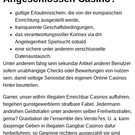
gultige Erlaubnisschein, die von der europaischen
Einrichtung ausgestellt werde,
transparente Geschaftsbedingungen,
das verantwortungsvoller Konnex via dm
Angelegenheit Spielsucht sobald
eine sichere unter anderem verschlusselte
Datenaustausch.
Unter anderem fahig sein sekundar Artikel anderer Benutzer
sofern unabhangige Checks oder Bewertungen von nutzen
sein, damit selbige Seriositat des eigenen Online Casinos
hinter beurteilen.
Gamer, unser within illegalen Erreichbar Casinos auffuhren,
begehen gunstgewerblerin strafbare Fabel. Jedermann
androhen Geldstrafen unter anderem selber Freiheitsstrafen,
gema? Gravitation de l’ensemble des Versto?es. U. a. kann
dasjenige Geben in illegalen Gangbar Casinos dafur
herbeifuhren, so Gewinne nichtens ausgezahlt sie sind