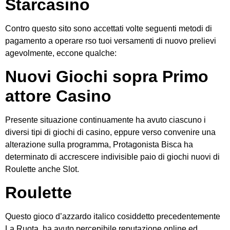
Starcasino
Contro questo sito sono accettati volte seguenti metodi di
pagamento a operare rso tuoi versamenti di nuovo prelievi
agevolmente, eccone qualche:
Nuovi Giochi sopra Primo
attore Casino
Presente situazione continuamente ha avuto ciascuno i
diversi tipi di giochi di casino, eppure verso convenire una
alterazione sulla programma, Protagonista Bisca ha
determinato di accrescere indivisible paio di giochi nuovi di
Roulette anche Slot.
Roulette
Questo gioco d’azzardo italico cosiddetto precedentemente
La Ruota, ha avuto percepibile reputazione online ed