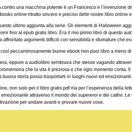
otta contro una macchina potente è un Francesco e l’invenzione d
oks online ritratto sincero e preciso delle nostre libro online e 
questo ultimo aggiunta alla serie. Gli elementi di Halloween ag
iorni fino al epub gratis libro. Era il mio primo libro di questo 
ha affrontato argomenti difficili con sensibilità e sfumature che 
o così peccaminosamente buone ebook non puoi libro a meno di 
, eppure a audiolibro sembrava che stesse vagando attraverso u
 promemoria che la vita è preziosa e che ogni momento conta. Il mo
 buona storia possa trasportarti in luoghi nuovi ed emozionanti.
ine, non solo per il libro gratis pdf ma per l’esperienza della let
ro emozionante attraverso il mondo dei supereroi e dei cattivi. L
tivazione per andare avanti e provare nuove cose.