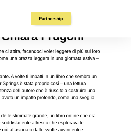
 (PDF)
Partnership
 Chiara Frugoni
ci attira, facendoci voler leggere di più sul loro
come una brezza leggera in una giornata estiva –
e. A volte ti imbatti in un libro che sembra un
 Springs è stata proprio così – una lettura
etenza dell’autore che è riuscito a costruire una
a avuto un impatto profondo, come una sveglia
 delle stimmate grande, un libro online che era
 e soddisfacente affresco che esplorava le
più affascinato dalle svolte avvincenti e