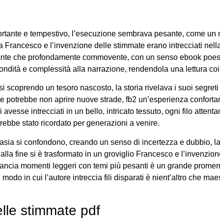
ortante e tempestivo, l’esecuzione sembrava pesante, come un m
lla Francesco e l’invenzione delle stimmate erano intrecciati ne
imolante che profondamente commovente, con un senso ebook poesia 
fondità e complessità alla narrazione, rendendola una lettura co
i scoprendo un tesoro nascosto, la storia rivelava i suoi segret
e potrebbe non aprire nuove strade, fb2 un’esperienza confortan
i avesse intrecciati in un bello, intricato tessuto, ogni filo atte
rebbe stato ricordato per generazioni a venire.
antasia si confondono, creando un senso di incertezza e dubbio, la
 alla fine si è trasformato in un groviglio Francesco e l’invenzi
ilancia momenti leggeri con temi più pesanti è un grande promemor
l modo in cui l’autore intreccia fili disparati è nient’altro che m
lle stimmate pdf