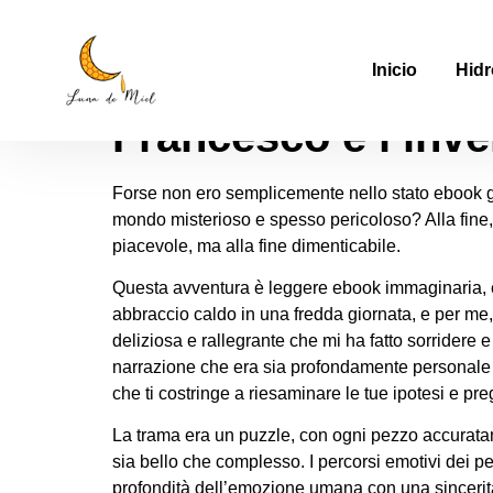
Francesco e l’inve
Inicio
Hidr
Francesco e l’inv
Forse non ero semplicemente nello stato ebook giu
mondo misterioso e spesso pericoloso? Alla fine,
piacevole, ma alla fine dimenticabile.
Questa avventura è leggere ebook immaginaria, co
abbraccio caldo in una fredda giornata, e per me, 
deliziosa e rallegrante che mi ha fatto sorridere 
narrazione che era sia profondamente personale 
che ti costringe a riesaminare le tue ipotesi e pre
La trama era un puzzle, con ogni pezzo accuratame
sia bello che complesso. I percorsi emotivi dei p
profondità dell’emozione umana con una sincerità 