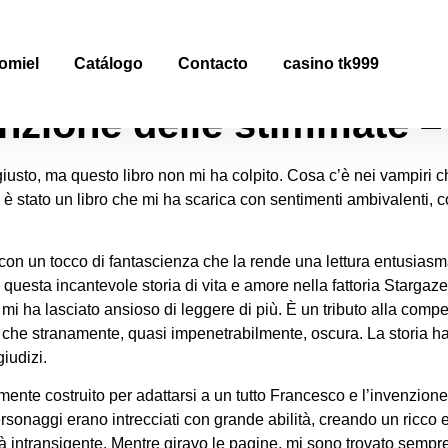
nzione delle stimmate :
omiel
Catálogo
Contacto
casino tk999
enzione delle stimmate –
sto, ma questo libro non mi ha colpito. Cosa c’è nei vampiri che 
 è stato un libro che mi ha scarica con sentimenti ambivalenti, 
n un tocco di fantascienza che la rende una lettura entusiasmant
questa incantevole storia di vita e amore nella fattoria Stargazer
e mi ha lasciato ansioso di leggere di più. È un tributo alla comp
che stranamente, quasi impenetrabilmente, oscura. La storia h
giudizi.
nte costruito per adattarsi a un tutto Francesco e l’invenzione
ersonaggi erano intrecciati con grande abilità, creando un ricco
intransigente. Mentre giravo le pagine, mi sono trovato sempre 