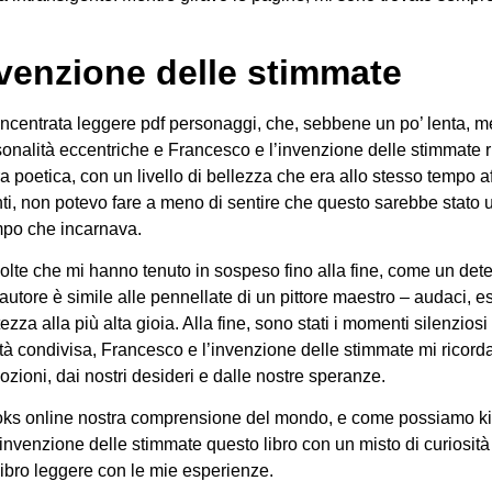
nvenzione delle stimmate
, incentrata leggere pdf personaggi, che, sebbene un po’ lenta, me
sonalità eccentriche e Francesco e l’invenzione delle stimmate 
ra poetica, con un livello di bellezza che era allo stesso tempo
nti, non potevo fare a meno di sentire che questo sarebbe stato 
mpo che incarnava.
volte che mi hanno tenuto in sospeso fino alla fine, come un dete
autore è simile alle pennellate di un pittore maestro – audaci, 
zza alla più alta gioia. Alla fine, sono stati i momenti silenzios
nità condivisa, Francesco e l’invenzione delle stimmate mi rico
ozioni, dai nostri desideri e dalle nostre speranze.
ebooks online nostra comprensione del mondo, e come possiamo k
nvenzione delle stimmate questo libro con un misto di curiosità
libro leggere con le mie esperienze.