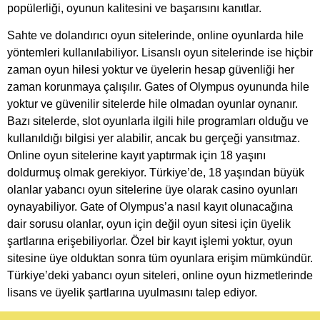
popülerliği, oyunun kalitesini ve başarısını kanıtlar.
Sahte ve dolandırıcı oyun sitelerinde, online oyunlarda hile
yöntemleri kullanılabiliyor. Lisanslı oyun sitelerinde ise hiçbir
zaman oyun hilesi yoktur ve üyelerin hesap güvenliği her
zaman korunmaya çalışılır. Gates of Olympus oyununda hile
yoktur ve güvenilir sitelerde hile olmadan oyunlar oynanır.
Bazı sitelerde, slot oyunlarla ilgili hile programları olduğu ve
kullanıldığı bilgisi yer alabilir, ancak bu gerçeği yansıtmaz.
Online oyun sitelerine kayıt yaptırmak için 18 yaşını
doldurmuş olmak gerekiyor. Türkiye’de, 18 yaşından büyük
olanlar yabancı oyun sitelerine üye olarak casino oyunları
oynayabiliyor. Gate of Olympus’a nasıl kayıt olunacağına
dair sorusu olanlar, oyun için değil oyun sitesi için üyelik
şartlarına erişebiliyorlar. Özel bir kayıt işlemi yoktur, oyun
sitesine üye olduktan sonra tüm oyunlara erişim mümkündür.
Türkiye’deki yabancı oyun siteleri, online oyun hizmetlerinde
lisans ve üyelik şartlarına uyulmasını talep ediyor.