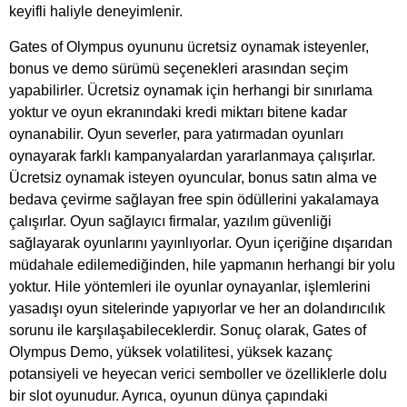
keyifli haliyle deneyimlenir.
Gates of Olympus oyununu ücretsiz oynamak isteyenler,
bonus ve demo sürümü seçenekleri arasından seçim
yapabilirler. Ücretsiz oynamak için herhangi bir sınırlama
yoktur ve oyun ekranındaki kredi miktarı bitene kadar
oynanabilir. Oyun severler, para yatırmadan oyunları
oynayarak farklı kampanyalardan yararlanmaya çalışırlar.
Ücretsiz oynamak isteyen oyuncular, bonus satın alma ve
bedava çevirme sağlayan free spin ödüllerini yakalamaya
çalışırlar. Oyun sağlayıcı firmalar, yazılım güvenliği
sağlayarak oyunlarını yayınlıyorlar. Oyun içeriğine dışarıdan
müdahale edilemediğinden, hile yapmanın herhangi bir yolu
yoktur. Hile yöntemleri ile oyunlar oynayanlar, işlemlerini
yasadışı oyun sitelerinde yapıyorlar ve her an dolandırıcılık
sorunu ile karşılaşabileceklerdir. Sonuç olarak, Gates of
Olympus Demo, yüksek volatilitesi, yüksek kazanç
potansiyeli ve heyecan verici semboller ve özelliklerle dolu
bir slot oyunudur. Ayrıca, oyunun dünya çapındaki