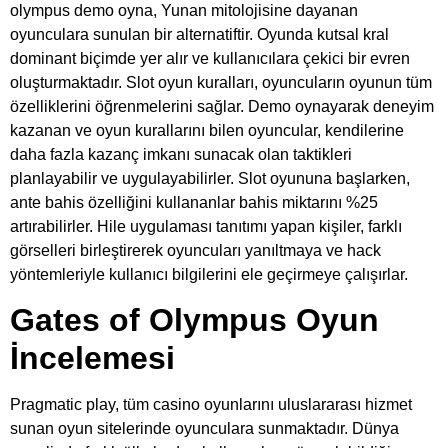
olympus demo oyna, Yunan mitolojisine dayanan
oyunculara sunulan bir alternatiftir. Oyunda kutsal kral
dominant biçimde yer alır ve kullanıcılara çekici bir evren
oluşturmaktadır. Slot oyun kuralları, oyuncuların oyunun tüm
özelliklerini öğrenmelerini sağlar. Demo oynayarak deneyim
kazanan ve oyun kurallarını bilen oyuncular, kendilerine
daha fazla kazanç imkanı sunacak olan taktikleri
planlayabilir ve uygulayabilirler. Slot oyununa başlarken,
ante bahis özelliğini kullananlar bahis miktarını %25
artırabilirler. Hile uygulaması tanıtımı yapan kişiler, farklı
görselleri birleştirerek oyuncuları yanıltmaya ve hack
yöntemleriyle kullanıcı bilgilerini ele geçirmeye çalışırlar.
Gates of Olympus Oyun
İncelemesi
Pragmatic play, tüm casino oyunlarını uluslararası hizmet
sunan oyun sitelerinde oyunculara sunmaktadır. Dünya