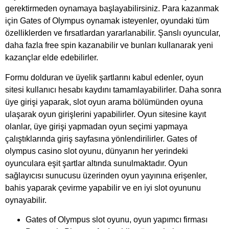
gerektirmeden oynamaya başlayabilirsiniz. Para kazanmak
için Gates of Olympus oynamak isteyenler, oyundaki tüm
özelliklerden ve fırsatlardan yararlanabilir. Şanslı oyuncular,
daha fazla free spin kazanabilir ve bunları kullanarak yeni
kazançlar elde edebilirler.
Formu dolduran ve üyelik şartlarını kabul edenler, oyun
sitesi kullanıcı hesabı kaydını tamamlayabilirler. Daha sonra
üye girişi yaparak, slot oyun arama bölümünden oyuna
ulaşarak oyun girişlerini yapabilirler. Oyun sitesine kayıt
olanlar, üye girişi yapmadan oyun seçimi yapmaya
çalıştıklarında giriş sayfasına yönlendirilirler. Gates of
olympus casino slot oyunu, dünyanın her yerindeki
oyunculara eşit şartlar altında sunulmaktadır. Oyun
sağlayıcısı sunucusu üzerinden oyun yayınına erişenler,
bahis yaparak çevirme yapabilir ve en iyi slot oyununu
oynayabilir.
Gates of Olympus slot oyunu, oyun yapımcı firması