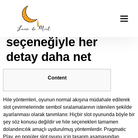
Gates of Olympus
casino tk999
demo türkçe dil
seçeneğiyle her
detay daha net
Content
Hile yöntemleri, oyunun normal akışına müdahale edilerek
slot çevirmelerinde sembol sıralamalarının istenilen şekilde
ayarlanması olarak tanımlanır. Hiçbir slot oyununda böyle bir
şey söz konusu değildir ve hile seçenekleri tamamen
dolandırıcılık amaçlı uydurulmuş yöntemlerdir. Pragmatic
Play, en popüler slot oyunu için tasarım aşamasından