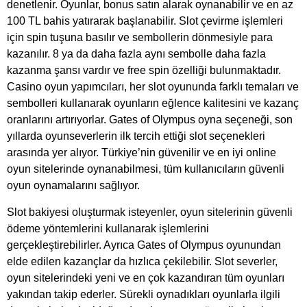
denetlenir. Oyunlar, bonus satın alarak oynanabilir ve en az
100 TL bahis yatırarak başlanabilir. Slot çevirme işlemleri
için spin tuşuna basılır ve sembollerin dönmesiyle para
kazanılır. 8 ya da daha fazla aynı sembolle daha fazla
kazanma şansı vardır ve free spin özelliği bulunmaktadır.
Casino oyun yapımcıları, her slot oyununda farklı temaları ve
sembolleri kullanarak oyunların eğlence kalitesini ve kazanç
oranlarını artırıyorlar. Gates of Olympus oyna seçeneği, son
yıllarda oyunseverlerin ilk tercih ettiği slot seçenekleri
arasında yer alıyor. Türkiye’nin güvenilir ve en iyi online
oyun sitelerinde oynanabilmesi, tüm kullanıcıların güvenli
oyun oynamalarını sağlıyor.
Slot bakiyesi oluşturmak isteyenler, oyun sitelerinin güvenli
ödeme yöntemlerini kullanarak işlemlerini
gerçekleştirebilirler. Ayrıca Gates of Olympus oyunundan
elde edilen kazançlar da hızlıca çekilebilir. Slot severler,
oyun sitelerindeki yeni ve en çok kazandıran tüm oyunları
yakından takip ederler. Sürekli oynadıkları oyunlarla ilgili