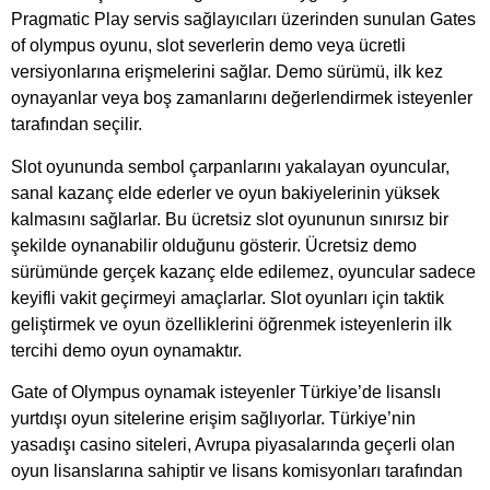
Pragmatic Play servis sağlayıcıları üzerinden sunulan Gates
of olympus oyunu, slot severlerin demo veya ücretli
versiyonlarına erişmelerini sağlar. Demo sürümü, ilk kez
oynayanlar veya boş zamanlarını değerlendirmek isteyenler
tarafından seçilir.
Slot oyununda sembol çarpanlarını yakalayan oyuncular,
sanal kazanç elde ederler ve oyun bakiyelerinin yüksek
kalmasını sağlarlar. Bu ücretsiz slot oyununun sınırsız bir
şekilde oynanabilir olduğunu gösterir. Ücretsiz demo
sürümünde gerçek kazanç elde edilemez, oyuncular sadece
keyifli vakit geçirmeyi amaçlarlar. Slot oyunları için taktik
geliştirmek ve oyun özelliklerini öğrenmek isteyenlerin ilk
tercihi demo oyun oynamaktır.
Gate of Olympus oynamak isteyenler Türkiye’de lisanslı
yurtdışı oyun sitelerine erişim sağlıyorlar. Türkiye’nin
yasadışı casino siteleri, Avrupa piyasalarında geçerli olan
oyun lisanslarına sahiptir ve lisans komisyonları tarafından