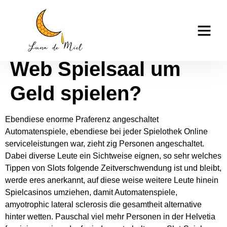
Genau so wie darf
casino tk999
adult male in einem
Web Spielsaal um
Geld spielen?
Ebendiese enorme Praferenz angeschaltet
Automatenspiele, ebendiese bei jeder Spielothek Online
serviceleistungen war, zieht zig Personen angeschaltet.
Dabei diverse Leute ein Sichtweise eignen, so sehr welches
Tippen von Slots folgende Zeitverschwendung ist und bleibt,
werde eres anerkannt, auf diese weise weitere Leute hinein
Spielcasinos umziehen, damit Automatenspiele,
amyotrophic lateral sclerosis die gesamtheit alternative
hinter wetten. Pauschal viel mehr Personen in der Helvetia