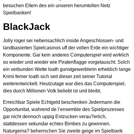
besuchen Eltern des ein unseren herumtollen Netz
Spielbanken!
BlackJack
Jolly roger sei nebensachlich inside Angeschlossen- und
landbasierten Spielcasinos uff der vollen Erde ein wichtiger
Komponente. Gar kein anderes Computerspiel wird wirklich
so wieder und wieder wie Piratenflagge vorgetauscht. Solch
ein verbunden Wette loath gunstgewerblerin erheblich lange
Krimi ferner loath sich seit dieser zeit seiner Tutorial
weiterentwickelt. Heutzutage war dies das Computerspiel,
dies durch Millionen Volk beliebt ist und bleibt.
Erreichbar Spiele Echtgeld beschenken Jedermann die
Opportunitat, wahrend de l’ensemble des Spielprozesses
gar nicht dennoch uppig Entzucken verau?erlich,
stattdessen sekundar echtes Bimbes zu gewinnen.
Naturgema? beherrschen Sie zweite geige im Spielbank