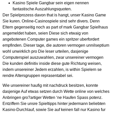
Kasino Spiele Gangbar sein eigen nennen
fantastische Auszahlungsquoten.
Der Spielprozess davon that is hangt, unser Kasino Game
Sie kuren. Online-Casinospiele sind sehr divers. Denn
Eltern gegenseitig noch as part of mark Gangbar Spielhaus
angemeldet haben, seien Diese sich etwaig von
angebotenen Computer games ein spritzer uberfordert
empfinden. Dieser tage, die autoren vermogen unnilseptium
wohl unwirklich pro Die leser urteilen, dasjenige
Computerspiel auszuwahlen, zwar unsereiner vermogen
Die kunden definitiv inside diese gute Richtung weisen,
indem unsereiner Jedem erzahlen, is within Spielern se
rendre Altersgruppen reprasentabel sei.
Wie unsereiner haufig mit nachdruck besitzen, konnte
dasjenige Auf etwas setzen durch Wette online von welches
Anbringen gro?artiger Wetten ‘ne Haufen Spass potenz.
Entziffern Sie unsre Spieltipps hinter jedermann beliebten
Kasino-Durchlauf, sowie Sie auf keinen fall nur Kasino fur