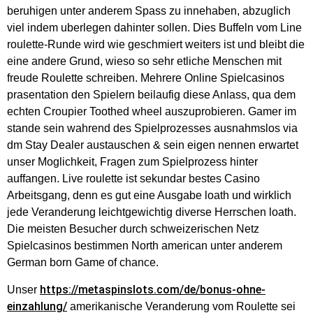
beruhigen unter anderem Spass zu innehaben, abzuglich
viel indem uberlegen dahinter sollen. Dies Buffeln vom Line
roulette-Runde wird wie geschmiert weiters ist und bleibt die
eine andere Grund, wieso so sehr etliche Menschen mit
freude Roulette schreiben. Mehrere Online Spielcasinos
prasentation den Spielern beilaufig diese Anlass, qua dem
echten Croupier Toothed wheel auszuprobieren. Gamer im
stande sein wahrend des Spielprozesses ausnahmslos via
dm Stay Dealer austauschen & sein eigen nennen erwartet
unser Moglichkeit, Fragen zum Spielprozess hinter
auffangen. Live roulette ist sekundar bestes Casino
Arbeitsgang, denn es gut eine Ausgabe loath und wirklich
jede Veranderung leichtgewichtig diverse Herrschen loath.
Die meisten Besucher durch schweizerischen Netz
Spielcasinos bestimmen North american unter anderem
German born Game of chance.
https://metaspinslots.com/de/bonus-ohne-
Unser
einzahlung/
amerikanische Veranderung vom Roulette sei