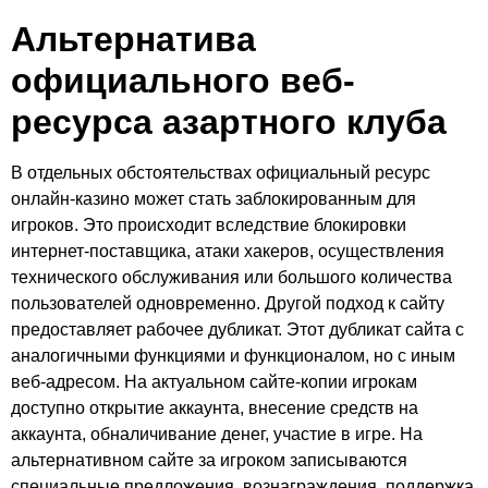
Альтернатива
официального веб-
ресурса азартного клуба
В отдельных обстоятельствах официальный ресурс
онлайн-казино может стать заблокированным для
игроков. Это происходит вследствие блокировки
интернет-поставщика, атаки хакеров, осуществления
технического обслуживания или большого количества
пользователей одновременно. Другой подход к сайту
предоставляет рабочее дубликат. Этот дубликат сайта с
аналогичными функциями и функционалом, но с иным
веб-адресом. На актуальном сайте-копии игрокам
доступно открытие аккаунта, внесение средств на
аккаунта, обналичивание денег, участие в игре. На
альтернативном сайте за игроком записываются
специальные предложения, вознаграждения, поддержка