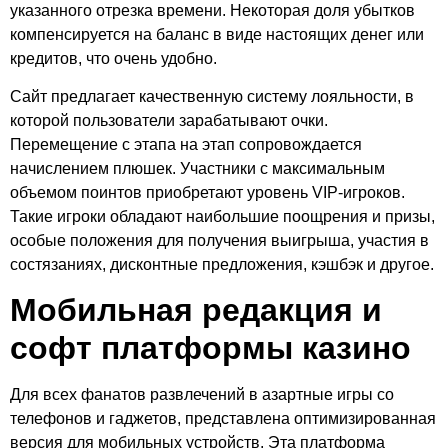
указанного отрезка времени. Некоторая доля убытков
компенсируется на баланс в виде настоящих денег или
кредитов, что очень удобно.
Сайт предлагает качественную систему лояльности, в
которой пользователи зарабатывают очки.
Перемещение с этапа на этап сопровождается
начислением плюшек. Участники с максимальным
объемом поинтов приобретают уровень VIP-игроков.
Такие игроки обладают наибольшие поощрения и призы,
особые положения для получения выигрыша, участия в
состязаниях, дисконтные предложения, кэшбэк и другое.
Мобильная редакция и
софт платформы казино
Для всех фанатов развлечений в азартные игры со
телефонов и гаджетов, представлена оптимизированная
версия для мобильных устройств. Эта платформа