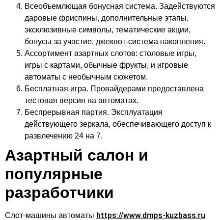
Всеобъемлющая бонусная система. Задействуются
даровые фриспины, дополнительные этапы,
эксклюзивные символы, тематические акции,
бонусы за участие, джекпот-система накопления.
Ассортимент азартных слотов: столовые игры,
игры с картами, обычные фрукты, и игровые
автоматы с необычным сюжетом.
Бесплатная игра. Провайдерами предоставлена
тестовая версия на автоматах.
Беспрерывная партия. Эксплуатация
действующего зеркала, обеспечивающего доступ к
развлечению 24 на 7.
Азартный салон и
популярные
разработчики
https://www.dmps-kuzbass.ru
Слот-машины автоматы