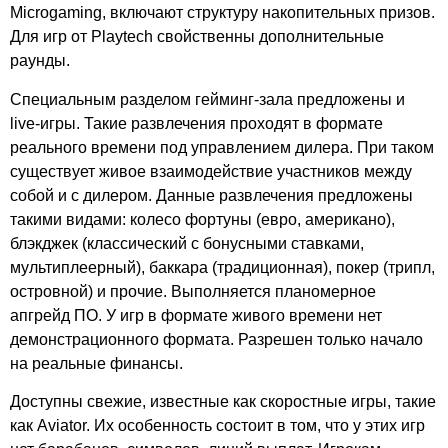
Microgaming, включают структуру накопительных призов.
Для игр от Playtech свойственны дополнительные
раунды.
Специальным разделом гейминг-зала предложены и
live-игры. Такие развлечения проходят в формате
реального времени под управлением дилера. При таком
существует живое взаимодействие участников между
собой и с дилером. Данные развлечения предложены
такими видами: колесо фортуны (евро, американо),
блэкджек (классический с бонусными ставками,
мультиплеерный), баккара (традиционная), покер (трипл,
островной) и прочие. Выполняется планомерное
апгрейд ПО. У игр в формате живого времени нет
демонстрационного формата. Разрешен только начало
на реальные финансы.
Доступны свежие, известные как скоростные игры, такие
как Aviator. Их особенность состоит в том, что у этих игр