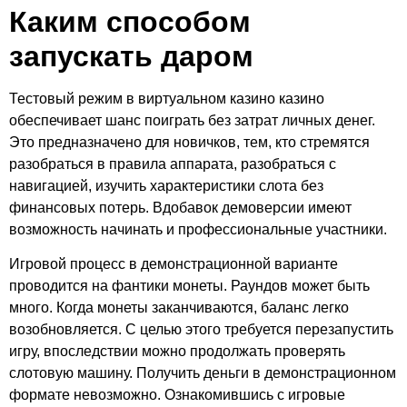
Каким способом
запускать даром
Тестовый режим в виртуальном казино казино
обеспечивает шанс поиграть без затрат личных денег.
Это предназначено для новичков, тем, кто стремятся
разобраться в правила аппарата, разобраться с
навигацией, изучить характеристики слота без
финансовых потерь. Вдобавок демоверсии имеют
возможность начинать и профессиональные участники.
Игровой процесс в демонстрационной варианте
проводится на фантики монеты. Раундов может быть
много. Когда монеты заканчиваются, баланс легко
возобновляется. С целью этого требуется перезапустить
игру, впоследствии можно продолжать проверять
слотовую машину. Получить деньги в демонстрационном
формате невозможно. Ознакомившись с игровые