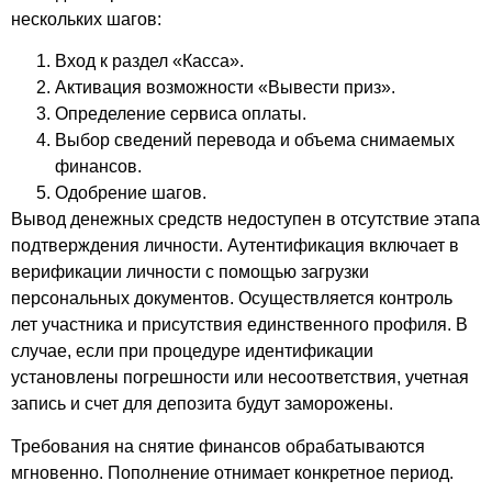
нескольких шагов:
Вход к раздел «Касса».
Активация возможности «Вывести приз».
Определение сервиса оплаты.
Выбор сведений перевода и объема снимаемых
финансов.
Одобрение шагов.
Вывод денежных средств недоступен в отсутствие этапа
подтверждения личности. Аутентификация включает в
верификации личности с помощью загрузки
персональных документов. Осуществляется контроль
лет участника и присутствия единственного профиля. В
случае, если при процедуре идентификации
установлены погрешности или несоответствия, учетная
запись и счет для депозита будут заморожены.
Требования на снятие финансов обрабатываются
мгновенно. Пополнение отнимает конкретное период.