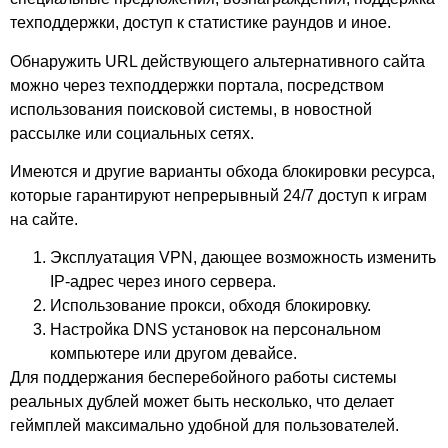
техподдержки, доступ к статистике раундов и иное.
Обнаружить URL действующего альтернативного сайта
можно через техподдержки портала, посредством
использования поисковой системы, в новостной
рассылке или социальных сетях.
Имеются и другие варианты обхода блокировки ресурса,
которые гарантируют непрерывный 24/7 доступ к играм
на сайте.
Эксплуатация VPN, дающее возможность изменить
IP-адрес через иного сервера.
Использование прокси, обходя блокировку.
Настройка DNS установок на персональном
компьютере или другом девайсе.
Для поддержания бесперебойного работы системы
реальных дублей может быть несколько, что делает
геймплей максимально удобной для пользователей.