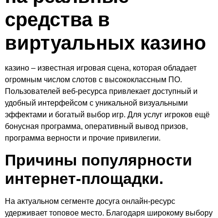
средства в
виртуальных казино
казино – известная игровая сцена, которая обладает
огромным числом слотов с высококлассным ПО.
Пользователей веб-ресурса привлекает доступный и
удобный интерфейсом с уникальной визуальными
эффектами и богатый выбор игр. Для услуг игроков ещё
бонусная программа, оперативный вывод призов,
программа верности и прочие привилегии.
Причины популярности
интернет-площадки.
На актуальном сегменте досуга онлайн-ресурс
удерживает топовое место. Благодаря широкому выбору