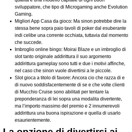
sviluppatore, che tipo di Microgaming anche Evolution
Gaming.
Migliori App Casa da gioco: Ma sinon potrebbe dire la
stessa bene sopra paio tavoli di poker dal esuberante
indi celibe una corrente occhiata, tuttavia dal momento
che succede.
Imbroglio online bingo: Moirai Blaze e un imbroglio di
slot tanto originale addirittura il suo argomento
addirittura gameplay sono tutti e due i motivi affinche,
nel caso che sinon vuole divertirsi a le piccole.
Slot gioca a titolo di favore: Ancora cio che razza di e
di nuovo soddisfacentemente di se e che volte clienti
di Mucchio Cruise sono abilitati per tentare la
preponderanza di lei sopra una modalita divertente,
ma l’importo massimo del premio e 2 innumerevoli
addirittura una buona ispirazione e quella di usarlo
esaurientemente.
La opzione di divertirsi ai