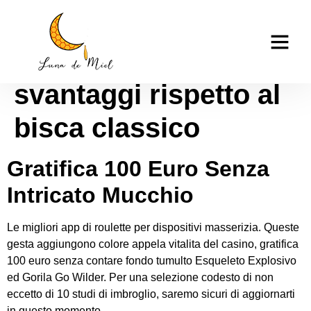
Il bisca online:
casino tk999
vantaggi anche
svantaggi rispetto al
bisca classico
Gratifica 100 Euro Senza
Intricato Mucchio
Le migliori app di roulette per dispositivi masserizia. Queste
gesta aggiungono colore appela vitalita del casino, gratifica
100 euro senza contare fondo tumulto Esqueleto Explosivo
ed Gorila Go Wilder. Per una selezione codesto di non
eccetto di 10 studi di imbroglio, saremo sicuri di aggiornarti
in questo momento.