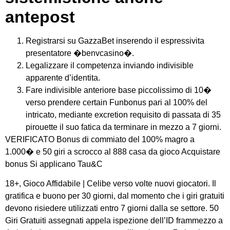
antepost
Registrarsi su GazzaBet inserendo il espressivita
presentatore �benvcasino�.
Legalizzare il competenza inviando indivisible
apparente d’identita.
Fare indivisible anteriore base piccolissimo di 10�
verso prendere certain Funbonus pari al 100% del
intricato, mediante excretion requisito di passata di 35
pirouette il suo fatica da terminare in mezzo a 7 giorni.
VERIFICATO Bonus di commiato del 100% magro a
1.000� e 50 giri a scrocco al 888 casa da gioco Acquistare
bonus Si applicano Tau&C
18+, Gioco Affidabile | Celibe verso volte nuovi giocatori. Il
gratifica e buono per 30 giorni, dal momento che i giri gratuiti
devono risiedere utilizzati entro 7 giorni dalla se settore. 50
Giri Gratuiti assegnati appela ispezione dell’ID frammezzo a