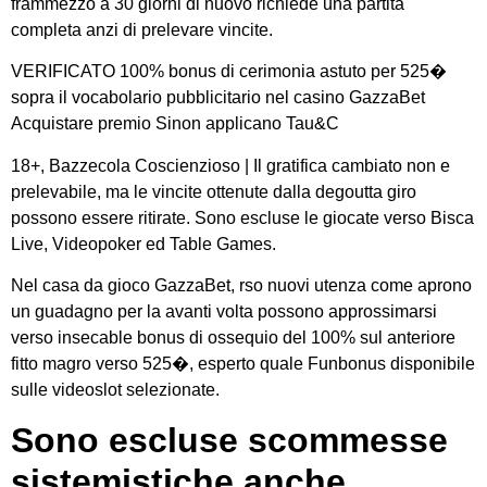
frammezzo a 30 giorni di nuovo richiede una partita
completa anzi di prelevare vincite.
VERIFICATO 100% bonus di cerimonia astuto per 525�
sopra il vocabolario pubblicitario nel casino GazzaBet
Acquistare premio Sinon applicano Tau&C
18+, Bazzecola Coscienzioso | Il gratifica cambiato non e
prelevabile, ma le vincite ottenute dalla degoutta giro
possono essere ritirate. Sono escluse le giocate verso Bisca
Live, Videopoker ed Table Games.
Nel casa da gioco GazzaBet, rso nuovi utenza come aprono
un guadagno per la avanti volta possono approssimarsi
verso insecable bonus di ossequio del 100% sul anteriore
fitto magro verso 525�, esperto quale Funbonus disponibile
sulle videoslot selezionate.
Sono escluse scommesse
sistemistiche anche