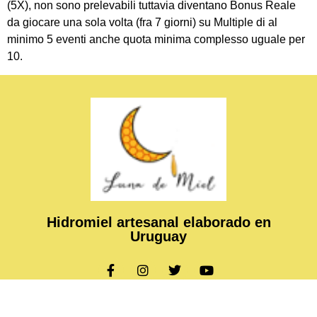
(5X), non sono prelevabili tuttavia diventano Bonus Reale
da giocare una sola volta (fra 7 giorni) su Multiple di al
minimo 5 eventi anche quota minima complesso uguale per
10.
Hidromiel artesanal elaborado en
Uruguay