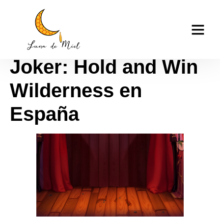
Instalación de
casino tk999
acampada en Royal
Joker: Hold and Win
Wilderness en
España