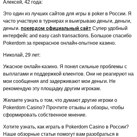
Алексей, 42 года:
Это один из лучших сайтов для игры в poker в России. Я
часто участвую в турнирах и выигрываю деньги, деньги,
покердом официальный сайт
деньги.
Супер удобный
интерфейс and easy cash transactions. Большое спасибо
Pokerdom за прекрасное онлайн-опытное казино.
Николай, 29 лет:
Ужасное онлайн-казино. Я понел сильные проблемы c
выплатами и поддержкой клиентов. Они не реагируют на
мои сообщения and задерживают мои деньги. Не
рекомендую эту площадку другим игрокам.
Желаете узнать о том, что думают другие игроки о
Pokerdom Casino? Прочтите отзывы и обзоры, чтобы
сформировать собственное мнение.
Хотите узнать, как играть в Pokerdom Casino в России?
Наше обзорные статьи помогут вам разобраться в