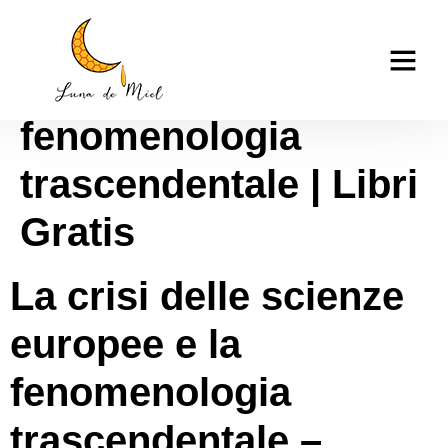
La crisi delle scienze
casino tk999
europee e la
fenomenologia
trascendentale | Libri
Gratis
La crisi delle scienze
europee e la
fenomenologia
trascendentale –