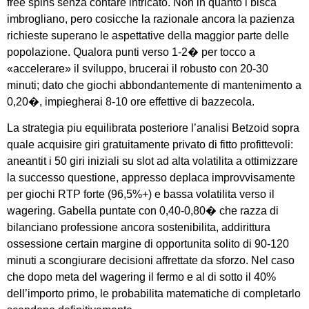
free spins senza contare intricato. Non in quanto i bisca
imbrogliano, pero cosicche la razionale ancora la pazienza
richieste superano le aspettative della maggior parte delle
popolazione. Qualora punti verso 1-2� per tocco a
«accelerare» il sviluppo, brucerai il robusto con 20-30
minuti; dato che giochi abbondantemente di mantenimento a
0,20�, impiegherai 8-10 ore effettive di bazzecola.
La strategia piu equilibrata posteriore l’analisi Betzoid sopra
quale acquisire giri gratuitamente privato di fitto profittevoli:
aneantit i 50 giri iniziali su slot ad alta volatilita a ottimizzare
la successo questione, appresso deplaca improvvisamente
per giochi RTP forte (96,5%+) e bassa volatilita verso il
wagering. Gabella puntate con 0,40-0,80� che razza di
bilanciano professione ancora sostenibilita, addirittura
ossessione certain margine di opportunita solito di 90-120
minuti a scongiurare decisioni affrettate da sforzo. Nel caso
che dopo meta del wagering il fermo e al di sotto il 40%
dell’importo primo, le probabilita matematiche di completarlo