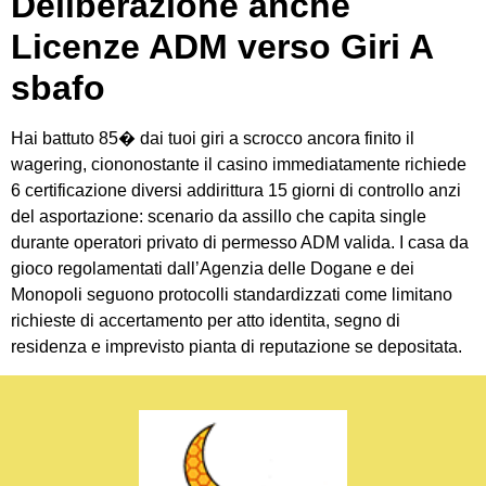
Deliberazione anche
Licenze ADM verso Giri A
sbafo
Hai battuto 85� dai tuoi giri a scrocco ancora finito il
wagering, ciononostante il casino immediatamente richiede
6 certificazione diversi addirittura 15 giorni di controllo anzi
del asportazione: scenario da assillo che capita single
durante operatori privato di permesso ADM valida. I casa da
gioco regolamentati dall’Agenzia delle Dogane e dei
Monopoli seguono protocolli standardizzati come limitano
richieste di accertamento per atto identita, segno di
residenza e imprevisto pianta di reputazione se depositata.