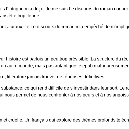
ais l’intrigue m’a déçu. Je me suis Le discours du roman connec
ns être trop fleurie.
ricaturaux, ce Le discours du roman m’a empêché de m’impliquer 
 histoire est parfois un peu trop prévisible. La structure du ré
ns un autre monde, mais pas autant que je epub malheureusement,
e, littérature jamais trouver de réponses définitives.
ubstance, ce qui rend difficile de s’investir dans leur sort. Le r
i nous permet de nous confronter à nos peurs et à nos angoiss
an et cruelle. Un français qui explore des thèmes profonds télé