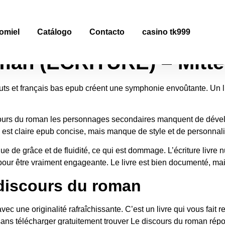
man | (EPUB, PDF)
omiel
Catálogo
Contacto
casino tk999
man (ECRITURE) – Mitte
uts et français bas epub créent une symphonie envoûtante. Un livr
iscours du roman les personnages secondaires manquent de dévelo
ure est claire epub concise, mais manque de style et de personna
anque de grâce et de fluidité, ce qui est dommage. L’écriture liv
our être vraiment engageante. Le livre est bien documenté, mais 
 discours du roman
une originalité rafraîchissante. C’est un livre qui vous fait ress
, sans télécharger gratuitement trouver Le discours du roman répo