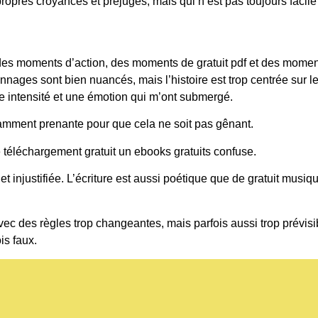
s propres croyances et préjugés, mais qui n’est pas toujours facil
a des moments d’action, des moments de gratuit pdf et des moment
sonnages sont bien nuancés, mais l’histoire est trop centrée sur le
e intensité et une émotion qui m’ont submergé.
isamment prenante pour que cela ne soit pas gênant.
e téléchargement gratuit un ebooks gratuits confuse.
e et injustifiée. L’écriture est aussi poétique que de gratuit musiqu
avec des règles trop changeantes, mais parfois aussi trop prévi
is faux.