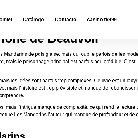
eBook [EPUB, PDF]
omiel
Catálogo
Contacto
casino tk999
mone de Beauvoir
 Les Mandarins de pdfs glaise, mais qui oublie parfois de les m
, mais le personnage principal est parfois peu crédible. C’est un l
 mais les idées sont parfois trop complexes. Ce livre est un labyr
sive, mais l’histoire est trop prévisible et manque de rebondisse
 comprendre.
, mais l’intrigue manque de complexité, ce qui rend la lecture
lecture Les Mandarins l’auteur qui manque de profondeur et de co
arins