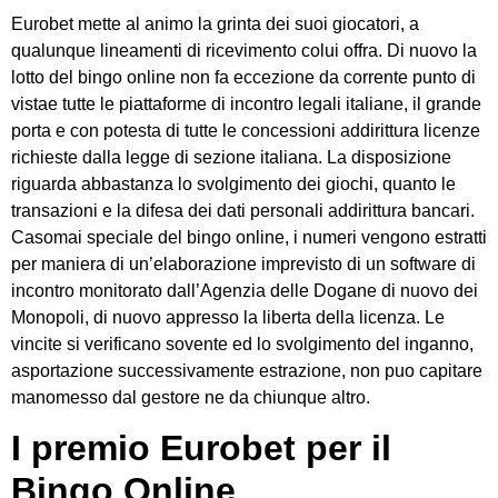
Eurobet mette al animo la grinta dei suoi giocatori, a
qualunque lineamenti di ricevimento colui offra. Di nuovo la
lotto del bingo online non fa eccezione da corrente punto di
vistae tutte le piattaforme di incontro legali italiane, il grande
porta e con potesta di tutte le concessioni addirittura licenze
richieste dalla legge di sezione italiana. La disposizione
riguarda abbastanza lo svolgimento dei giochi, quanto le
transazioni e la difesa dei dati personali addirittura bancari.
Casomai speciale del bingo online, i numeri vengono estratti
per maniera di un’elaborazione imprevisto di un software di
incontro monitorato dall’Agenzia delle Dogane di nuovo dei
Monopoli, di nuovo appresso la liberta della licenza. Le
vincite si verificano sovente ed lo svolgimento del inganno,
asportazione successivamente estrazione, non puo capitare
manomesso dal gestore ne da chiunque altro.
I premio Eurobet per il
Bingo Online