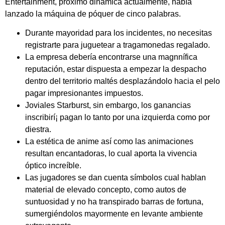
Entertainment, próximo dinámica actualmente, había
lanzado la máquina de póquer de cinco palabras.
Durante mayoridad para los incidentes, no necesitas
registrarte para juguetear a tragamonedas regalado.
La empresa debería encontrarse una magnnífica
reputación, estar dispuesta a empezar la despacho
dentro del territorio maltés desplazándolo hacia el pelo
pagar impresionantes impuestos.
Joviales Starburst, sin embargo, los ganancias
inscribirí¡ pagan lo tanto por una izquierda como por
diestra.
La estética de anime así­ como las animaciones
resultan encantadoras, lo cual aporta la vivencia
óptico increíble.
Las jugadores se dan cuenta símbolos cual hablan
material de elevado concepto, como autos de
suntuosidad y no ha transpirado barras de fortuna,
sumergiéndolos mayormente en levante ambiente