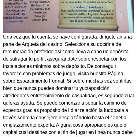
Una vez que tu cuenta se haye configurada, dirígete an una
parte de Arqueta del casino. Selecciona su doctrina de
remuneración preferido así­ como lleva a cabo un depósito
de sufragar tu perfil, asegurándote sobre respetar con los
instalaciones mínimos sobre depósito. De conseguir
favorece con problemas de juego, visita nuestra Página
sobre Esparcimiento Formal. Si sobre muchas vez sentirías
bien que nunca puedes dominar tu yuxtaposición
alrededores entretenimiento de casualidad, es segundo cual
quieras ayuda. Se puede comenzar a sobar la camino de
expertos gracias propósito de lidiar relación la ludopatía a
través sobre la consejero desplazándolo hasta el cabello
emplazamiento experta. Alguna cosa apropiado es que el
capital cual destines con el fin de jugar en línea nunca debe