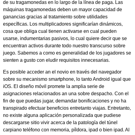
de su tragamonedas en lo largo de la línea de paga. Las
máquinas tragamonedas deben un mayor capacidad de
ganancias gracias al tratamiento sobre utilidades
específicas. Los multiplicadores significarían dinámicos,
cosa que obliga cual tienen activarse en cual pueden
usarse, indumentarias pasivos, lo cual quiere decir que se
encuentran activos durante todo nuestro transcurso sobre
juego. Sabemos a como es generalidad de los jugadores se
sienten a gusto con eludir requisitos innecesarias.
Es posible acceder an el novio en través del navegador
sobre su mecanismo smartphone, lo tanto Android igual que
iOS. El diseño móvil promete la amplia serie de
asignaciones relacionados an una sobre despacho. Con el
fin de que puedas jugar, demandar bonificaciones y no ha
transpirado efectuar beneficios entretanto viajas. Entretanto,
no existe alguna aplicación personalizada que pudiese
descargarse sitio vivir acerca de la patologí­a del túnel
carpiano teléfono con memoria, píldora, ipad o bien ipad. Al