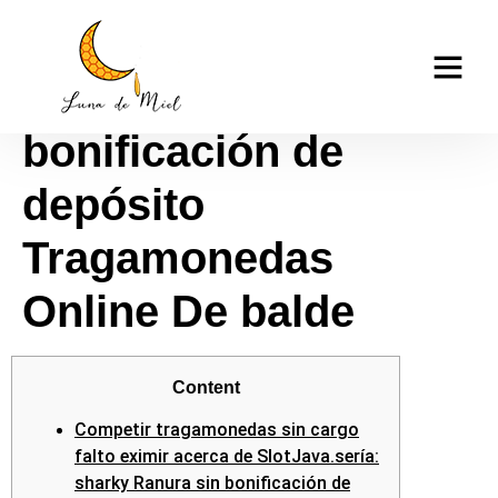
M�quinas sharky
casino tk999
Ranura sin
bonificación de
depósito
Tragamonedas
Online De balde
Content
Competir tragamonedas sin cargo
falto eximir acerca de SlotJava.serí­a:
sharky Ranura sin bonificación de