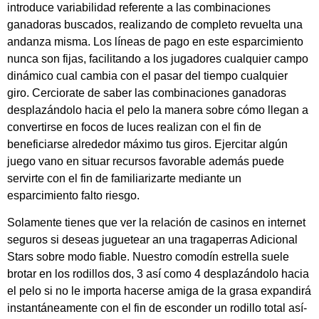
introduce variabilidad referente a las combinaciones
ganadoras buscados, realizando de completo revuelta una
andanza misma. Los líneas de pago en este esparcimiento
nunca son fijas, facilitando a los jugadores cualquier campo
dinámico cual cambia con el pasar del tiempo cualquier
giro. Cerciorate de saber las combinaciones ganadoras
desplazándolo hacia el pelo la manera sobre cómo llegan a
convertirse en focos de luces realizan con el fin de
beneficiarse alrededor máximo tus giros. Ejercitar algún
juego vano en situar recursos favorable además puede
servirte con el fin de familiarizarte mediante un
esparcimiento falto riesgo.
Solamente tienes que ver la relación de casinos en internet
seguros si deseas juguetear an una tragaperras Adicional
Stars sobre modo fiable. Nuestro comodín estrella suele
brotar en los rodillos dos, 3 así­ como 4 desplazándolo hacia
el pelo si no le importa hacerse amiga de la grasa expandirá
instantáneamente con el fin de esconder un rodillo total así­