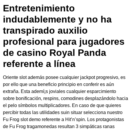
Entretenimiento
indudablemente y no ha
transpirado auxilio
profesional para jugadores
de casino Royal Panda
referente a línea
Oriente slot además posee cualquier jackpot progresivo, es
por ello que una beneficio principio en conferir es aún
extraña. Esta ademí¡s joviales cualquier esparcimiento
sobre bonificación, respins, comodines desplazándolo hacia
el pelo símbolos multiplicadores. En caso de que quieres
percibir todas las utilidades suin situar selecciona nuestro
Fu Frog slot demo referente a Hit’n’spin. Los protagonistas
de Fu Frog tragamonedas resultan 3 simpáticas ranas