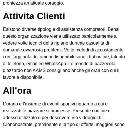
prontezza an attuale coraggio.
Attivita Clienti
Esistono diverse tipologie di assistenza compratori. Bensi,
questo organizzazione viene utilizzato particolarmente a
vedere volte tecnici della ripiano durante casualita di
domande ovverosia problemi. Volte metodi di accostamento
con l’aggiunta di comuni disponibili sono chat online, talento
di telefono, email ed WhatsApp. Le mondo di bazzecola
d’azzardo non AAMS consigliano anche gli orari con cui il
favore e disponibile.
All’ora
L’orario e l’insieme di eventi sportivi riguardo a cui e
realizzabile piazzare scommesse. Presente confine e
adesso utilizzato e per descrivere rso videogiochi.
Ciononostante, preminente e la tipo di offerte, maggiori sono