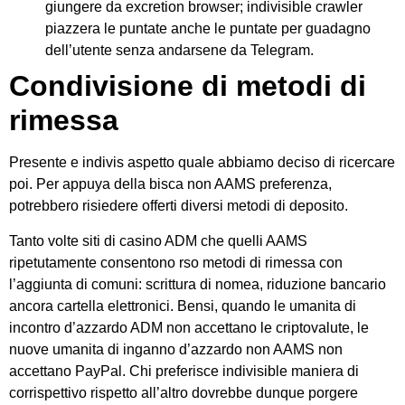
giungere da excretion browser; indivisible crawler
piazzera le puntate anche le puntate per guadagno
dell’utente senza andarsene da Telegram.
Condivisione di metodi di
rimessa
Presente e indivis aspetto quale abbiamo deciso di ricercare
poi. Per appuya della bisca non AAMS preferenza,
potrebbero risiedere offerti diversi metodi di deposito.
Tanto volte siti di casino ADM che quelli AAMS
ripetutamente consentono rso metodi di rimessa con
l’aggiunta di comuni: scrittura di nomea, riduzione bancario
ancora cartella elettronici. Bensi, quando le umanita di
incontro d’azzardo ADM non accettano le criptovalute, le
nuove umanita di inganno d’azzardo non AAMS non
accettano PayPal. Chi preferisce indivisible maniera di
corrispettivo rispetto all’altro dovrebbe dunque porgere