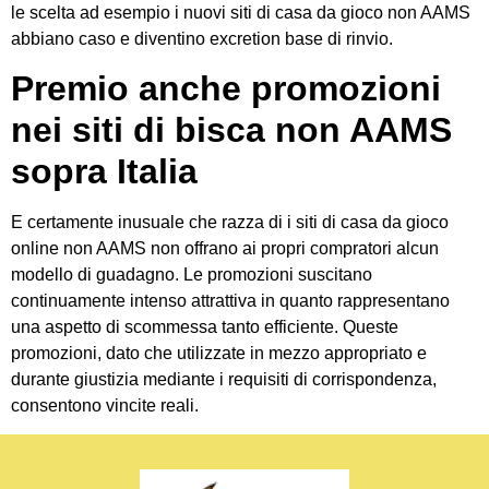
le scelta ad esempio i nuovi siti di casa da gioco non AAMS
abbiano caso e diventino excretion base di rinvio.
Premio anche promozioni
nei siti di bisca non AAMS
sopra Italia
E certamente inusuale che razza di i siti di casa da gioco
online non AAMS non offrano ai propri compratori alcun
modello di guadagno. Le promozioni suscitano
continuamente intenso attrattiva in quanto rappresentano
una aspetto di scommessa tanto efficiente. Queste
promozioni, dato che utilizzate in mezzo appropriato e
durante giustizia mediante i requisiti di corrispondenza,
consentono vincite reali.