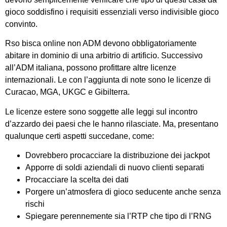
gioco soddisfino i requisiti essenziali verso indivisible gioco
convinto.
Rso bisca online non ADM devono obbligatoriamente
abitare in dominio di una arbitrio di artificio. Successivo
all’ADM italiana, possono profittare altre licenze
internazionali. Le con l’aggiunta di note sono le licenze di
Curacao, MGA, UKGC e Gibilterra.
Le licenze estere sono soggette alle leggi sul incontro
d’azzardo dei paesi che le hanno rilasciate. Ma, presentano
qualunque certi aspetti succedane, come:
Dovrebbero procacciare la distribuzione dei jackpot
Apporre di soldi aziendali di nuovo clienti separati
Procacciare la scelta dei dati
Porgere un’atmosfera di gioco seducente anche senza
rischi
Spiegare perennemente sia l’RTP che tipo di l’RNG