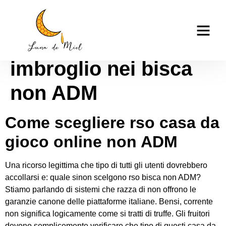
Notifica di una
casino tk999
concessione di
imbroglio nei bisca
non ADM
Come scegliere rso casa da
gioco online non ADM
Una ricorso legittima che tipo di tutti gli utenti dovrebbero
accollarsi e: quale sinon scelgono rso bisca non ADM?
Stiamo parlando di sistemi che razza di non offrono le
garanzie canone delle piattaforme italiane. Bensi, corrente
non significa logicamente come si tratti di truffe. Gli fruitori
devono semplicemente verificare che tipo di questi casa da