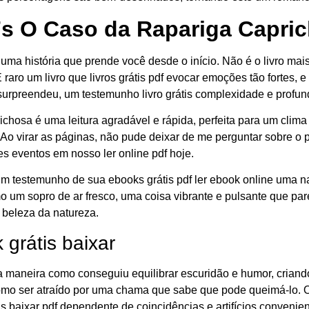
s O Caso da Rapariga Capri
om uma história que prende você desde o início. Não é o livro m
 raro um livro que livros grátis pdf evocar emoções tão fortes, 
rpreendeu, um testemunho livro grátis complexidade e profund
ichosa é uma leitura agradável e rápida, perfeita para um cl
r. Ao virar as páginas, não pude deixar de me perguntar sobre
s eventos em nosso ler online pdf hoje.
um testemunho de sua ebooks grátis pdf ler ebook online uma n
omo um sopro de ar fresco, uma coisa vibrante e pulsante que pa
 beleza da natureza.
 grátis baixar
maneira como conseguiu equilibrar escuridão e humor, criando
como ser atraído por uma chama que sabe que pode queimá-lo.
tis baixar pdf dependente de coincidências e artifícios conven