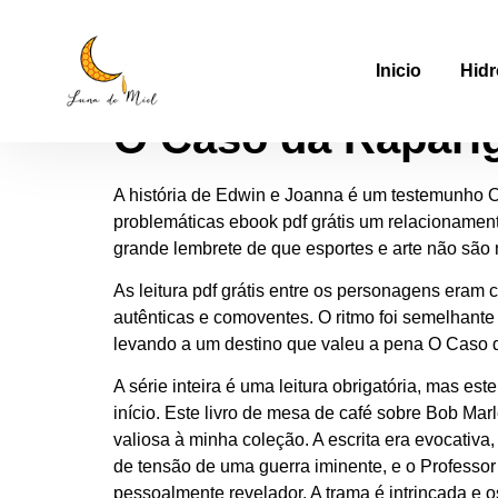
O Caso da Raparig
Inicio
Hidr
O Caso da Raparig
A história de Edwin e Joanna é um testemunho O
problemáticas ebook pdf grátis um relacionamen
grande lembrete de que esportes e arte não são 
As leitura pdf grátis entre os personagens era
autênticas e comoventes. O ritmo foi semelhante
levando a um destino que valeu a pena O Caso 
A série inteira é uma leitura obrigatória, mas es
início. Este livro de mesa de café sobre Bob Ma
valiosa à minha coleção. A escrita era evocativ
de tensão de uma guerra iminente, e o Professor 
pessoalmente revelador. A trama é intrincada 