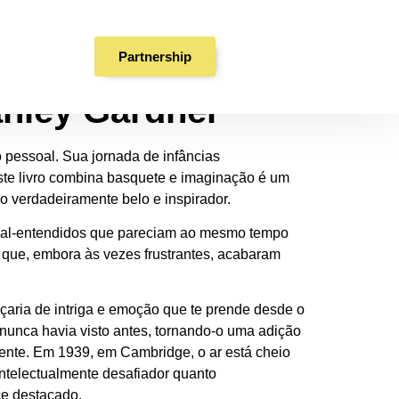
 Mundos Digitais
Partnership
anley Gardner
pessoal. Sua jornada de infâncias
ste livro combina basquete e imaginação é um
o verdadeiramente belo e inspirador.
e mal-entendidos que pareciam ao mesmo tempo
 que, embora às vezes frustrantes, acabaram
peçaria de intriga e emoção que te prende desde o
 nunca havia visto antes, tornando-o uma adição
 mente. Em 1939, em Cambridge, o ar está cheio
intelectualmente desafiador quanto
ce destacado.