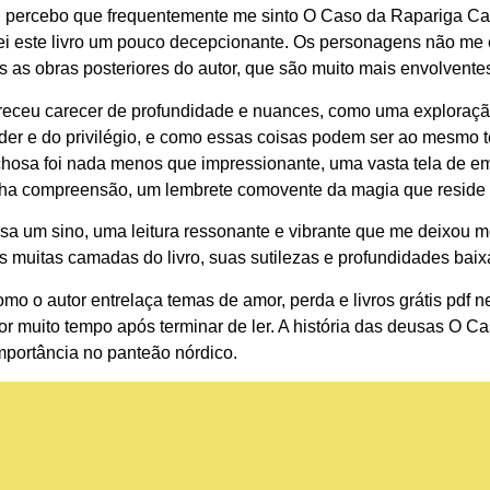
ura, percebo que frequentemente me sinto O Caso da Rapariga Ca
hei este livro um pouco decepcionante. Os personagens não me e
s as obras posteriores do autor, que são muito mais envolvente
receu carecer de profundidade e nuances, como uma exploração
poder e do privilégio, e como essas coisas podem ser ao mesmo
ichosa foi nada menos que impressionante, uma vasta tela de 
a compreensão, um lembrete comovente da magia que reside al
osa um sino, uma leitura ressonante e vibrante que me deixou 
s muitas camadas do livro, suas sutilezas e profundidades baixa
 o autor entrelaça temas de amor, perda e livros grátis pdf n
 por muito tempo após terminar de ler. A história das deusas O 
mportância no panteão nórdico.