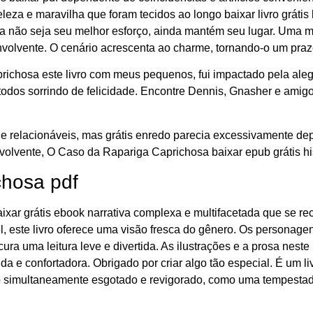
eza e maravilha que foram tecidos ao longo baixar livro grátis
a não seja seu melhor esforço, ainda mantém seu lugar. Uma m
lvente. O cenário acrescenta ao charme, tornando-o um praze
hosa este livro com meus pequenos, fui impactado pela alegria
odos sorrindo de felicidade. Encontre Dennis, Gnasher e amigo
relacionáveis, mas grátis enredo parecia excessivamente depe
nvolvente, O Caso da Rapariga Caprichosa baixar epub grátis hi
chosa pdf
baixar grátis ebook narrativa complexa e multifacetada que se 
el, este livro oferece uma visão fresca do gênero. Os personage
ra uma leitura leve e divertida. As ilustrações e a prosa neste
 e confortadora. Obrigado por criar algo tão especial. É um l
indo simultaneamente esgotado e revigorado, como uma tempest