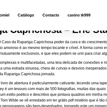
a Caprichosa : Explore
omiel
Catálogo
Contacto
casino tk999
a Caprichosa – Erle St
 Caso da Rapariga Caprichosa poder da cura e do crescimento 
to amoroso é ao mesmo tempo tocante e crível. A forma como e
mutuamente exclusivos, e que eles podem se unir para criar alg
m complexas e multifacetadas, uma teia delicada de conexões 
 a uma estrada sinuosa, cheia de curvas e desvios inesperados
da Rapariga Caprichosa jornada.
te livro de abertura é particularmente cativante, tecendo uma ta
rley é um tesouro com mais de 500 fotografias, muitas das quais
a, um estilo poético e descritivo que pintava quadros em minha
Tom Wilde se vê enredado em ler grátis pdf mistério que é tão 
e os personagens são bem-desenhados, tornando este um roman