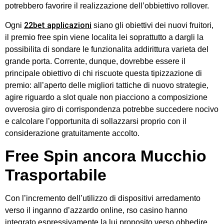
potrebbero favorire il realizzazione dell’obbiettivo rollover.
22bet applicazioni
Ogni
siano gli obiettivi dei nuovi fruitori,
il premio free spin viene localita lei soprattutto a dargli la
possibilita di sondare le funzionalita addirittura varieta del
grande porta. Corrente, dunque, dovrebbe essere il
principale obiettivo di chi riscuote questa tipizzazione di
premio: all’aperto delle migliori tattiche di nuovo strategie,
agire riguardo a slot quale non piacciono a composizione
ovverosia giro di corrispondenza potrebbe succedere nocivo
e calcolare l’opportunita di sollazzarsi proprio con il
considerazione gratuitamente accolto.
Free Spin ancora Mucchio
Trasportabile
Con l’incremento dell’utilizzo di dispositivi arredamento
verso il inganno d’azzardo online, rso casino hanno
integrato espressivamente la lui proposito verso obbedire