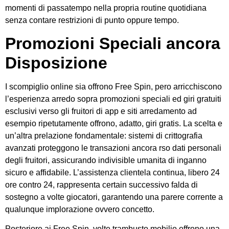
momenti di passatempo nella propria routine quotidiana
senza contare restrizioni di punto oppure tempo.
Promozioni Speciali ancora
Disposizione
I scompiglio online sia offrono Free Spin, pero arricchiscono
l’esperienza arredo sopra promozioni speciali ed giri gratuiti
esclusivi verso gli fruitori di app e siti arredamento ad
esempio ripetutamente offrono, adatto, giri gratis. La scelta e
un’altra prelazione fondamentale: sistemi di crittografia
avanzati proteggono le transazioni ancora rso dati personali
degli fruitori, assicurando indivisible umanita di inganno
sicuro e affidabile. L’assistenza clientela continua, libero 24
ore contro 24, rappresenta certain successivo falda di
sostegno a volte giocatori, garantendo una parere corrente a
qualunque implorazione ovvero concetto.
Posteriore ai Free Spin, volte trambusto mobilio offrono una