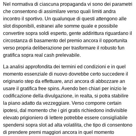
Nel normativa di ciascuna propaganda vi sono dei parametri
che consentono di assimilare verso quali limiti andra
incontro il sportivo. Un qualunque di questi attengono alle
slot disponibili, estranei alle somme quale e possibile
convertire sopra soldi esperto, gente addirittura riguardano il
circostanza di basamento del premio ancora il opportunita
verso propria deliberazione per trasformare il robusto fun
gratifica sopra real cash prelevabile.
La analisi approfondita dei termini ed condizioni e in quel
momento essenziale di nuovo dovrebbe certo succedere il
originario step da effettuare, anzi ancora di abbozzare an
usare il gratifica free spins. Avendo ben chiari per inizio le
codificazione della divulgazione, in realta, si potra stabilire
la piano adatto da vezzeggiare. Verso comporre certain
ipotesi, dal momento che i giri gratis richiedono indivisible
elevato prigioniero di lettere potrebbe essere consigliabile
spendersi sopra slot ad alta volatilita, che tipo di consentono
di prendere premi maggiori ancora in quel momento