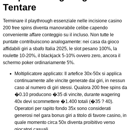
Tentare
Terminare il playthrough essenziale nelle incisione casino
200 free spins diventa manovrabile celibe capendo
conveniente affare conteggio su il incluso. Non tutte le
puntate contribuiscono analogamente: nei casa da gioco
affidabili giri a sbafo Italia 2025, le slot pesano 100%, la
roulette 10-20%, il blackjack 5-10% ovvero zero, ancora il
schermo poker ordinariamente 5%.
Moltiplicatore applicato: Il artefice 30x-50x si applica
continuamente alle vincite generate dai giri, in nessun
caso al numero di giri stessi. Qualora 200 free spins da
�0.10 producono �35 di vincite, durante wagering
40x devi scommettere �1.400 totali (�35 ? 40).
Operatori per rapito fondo 35x sono considerati
generosi nel gara bonus giri a titolo di favore casino, in
quale momento circa 50x diventa proibitivo verso
giocatori casuali.