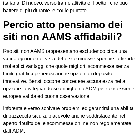
italiana. Di nuovo, verso trarne attivita e il bettor, che puo
battere di piu durante le coule puntate.
Percio atto pensiamo dei
siti non AAMS affidabili?
Rso siti non AAMS rappresentano escludendo circa una
valida opzione nel vista delle scommesse sportive, offrendo
molteplici vantaggi che quote migliori, scommesse senza
limiti, gratifica generosi anche opzioni di deposito
innovative. Bensi, occorre concedere accuratezza nella
opzione, privilegiando scompiglio no ADM per concessione
europea valida ed buona osservazione.
Inforentale verso schivare problemi ed garantirsi una abilita
di bazzecola sicura, piacevole anche soddisfacente nel
aperto ripulito delle scommesse online non regolamentate
dall’ADM.