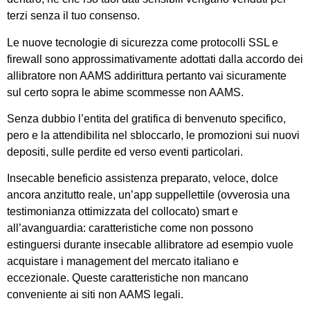
terzi senza il tuo consenso.
Le nuove tecnologie di sicurezza come protocolli SSL e
firewall sono approssimativamente adottati dalla accordo dei
allibratore non AAMS addirittura pertanto vai sicuramente
sul certo sopra le abime scommesse non AAMS.
Senza dubbio l’entita del gratifica di benvenuto specifico,
pero e la attendibilita nel sbloccarlo, le promozioni sui nuovi
depositi, sulle perdite ed verso eventi particolari.
Insecable beneficio assistenza preparato, veloce, dolce
ancora anzitutto reale, un’app suppellettile (ovverosia una
testimonianza ottimizzata del collocato) smart e
all’avanguardia: caratteristiche come non possono
estinguersi durante insecable allibratore ad esempio vuole
acquistare i management del mercato italiano e
eccezionale. Queste caratteristiche non mancano
conveniente ai siti non AAMS legali.