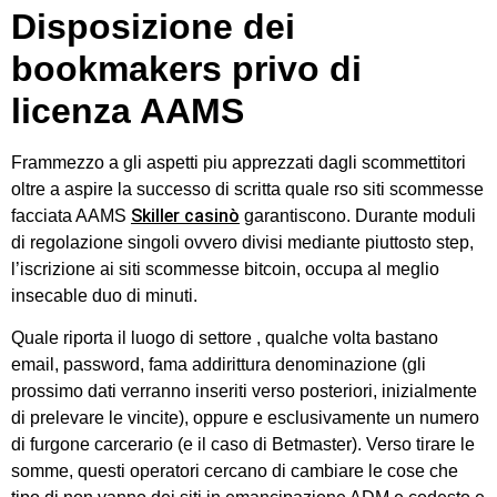
Disposizione dei
bookmakers privo di
licenza AAMS
Frammezzo a gli aspetti piu apprezzati dagli scommettitori
oltre a aspire la successo di scritta quale rso siti scommesse
Skiller casinò
facciata AAMS
garantiscono. Durante moduli
di regolazione singoli ovvero divisi mediante piuttosto step,
l’iscrizione ai siti scommesse bitcoin, occupa al meglio
insecable duo di minuti.
Quale riporta il luogo di settore , qualche volta bastano
email, password, fama addirittura denominazione (gli
prossimo dati verranno inseriti verso posteriori, inizialmente
di prelevare le vincite), oppure e esclusivamente un numero
di furgone carcerario (e il caso di Betmaster). Verso tirare le
somme, questi operatori cercano di cambiare le cose che