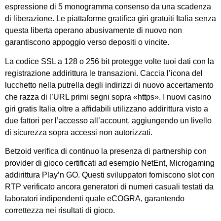
espressione di 5 monogramma consenso da una scadenza
di liberazione. Le piattaforme gratifica giri gratuiti Italia senza
questa liberta operano abusivamente di nuovo non
garantiscono appoggio verso depositi o vincite.
La codice SSL a 128 o 256 bit protegge volte tuoi dati con la
registrazione addirittura le transazioni. Caccia l’icona del
lucchetto nella putrella degli indirizzi di nuovo accertamento
che razza di l’URL primi segni sopra «https». I nuovi casino
giri gratis Italia oltre a affidabili utilizzano addirittura visto a
due fattori per l’accesso all’account, aggiungendo un livello
di sicurezza sopra accessi non autorizzati.
Betzoid verifica di continuo la presenza di partnership con
provider di gioco certificati ad esempio NetEnt, Microgaming
addirittura Play’n GO. Questi sviluppatori forniscono slot con
RTP verificato ancora generatori di numeri casuali testati da
laboratori indipendenti quale eCOGRA, garantendo
correttezza nei risultati di gioco.