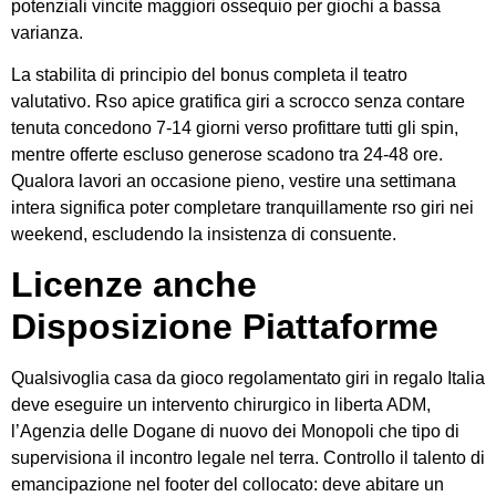
potenziali vincite maggiori ossequio per giochi a bassa
varianza.
La stabilita di principio del bonus completa il teatro
valutativo. Rso apice gratifica giri a scrocco senza contare
tenuta concedono 7-14 giorni verso profittare tutti gli spin,
mentre offerte escluso generose scadono tra 24-48 ore.
Qualora lavori an occasione pieno, vestire una settimana
intera significa poter completare tranquillamente rso giri nei
weekend, escludendo la insistenza di consuente.
Licenze anche
Disposizione Piattaforme
Qualsivoglia casa da gioco regolamentato giri in regalo Italia
deve eseguire un intervento chirurgico in liberta ADM,
l’Agenzia delle Dogane di nuovo dei Monopoli che tipo di
supervisiona il incontro legale nel terra. Controllo il talento di
emancipazione nel footer del collocato: deve abitare un