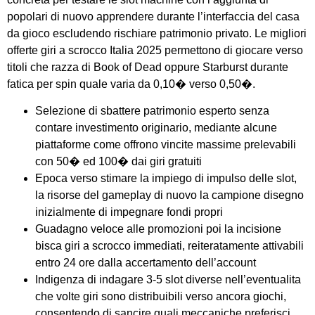
popolari di nuovo apprendere durante l’interfaccia del casa
da gioco escludendo rischiare patrimonio privato. Le migliori
offerte giri a scrocco Italia 2025 permettono di giocare verso
titoli che razza di Book of Dead oppure Starburst durante
fatica per spin quale varia da 0,10� verso 0,50�.
Selezione di sbattere patrimonio esperto senza
contare investimento originario, mediante alcune
piattaforme come offrono vincite massime prelevabili
con 50� ed 100� dai giri gratuiti
Epoca verso stimare la impiego di impulso delle slot,
la risorse del gameplay di nuovo la campione disegno
inizialmente di impegnare fondi propri
Guadagno veloce alle promozioni poi la incisione
bisca giri a scrocco immediati, reiteratamente attivabili
entro 24 ore dalla accertamento dell’account
Indigenza di indagare 3-5 slot diverse nell’eventualita
che volte giri sono distribuibili verso ancora giochi,
consentendo di sancire quali meccaniche preferisci