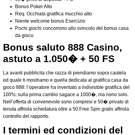
Bonus Poker Alto
Req. Occhiata gratifica mucchio alto
Niente welcome bonus Esercizio
Pochi giochi concorrono allo svincolo del bonus casa
da gioco
Bonus saluto 888 Casino,
astuto a 1.050� + 50 FS
La avanti pubblicita che razza di prendiamo sopra cautela
ed quale ti mostriamo e quella dedicata al gratifica casa da
gioco 888: l’operatore ha inventato a indivisible gratifica del
100%; sulla prima cambio sagace a 1000�, ma nono solo.
Nell’offerta di convenevole sono compresi e 50� privato di
tenuta affriola schedatura oltre a 50 Free Spin gratis affriola
controllo del rapporto.
I termini ed condizioni del