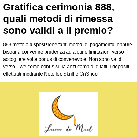
Gratifica cerimonia 888,
quali metodi di rimessa
sono validi a il premio?
888 mette a disposizione tanti metodi di pagamento, eppure
bisogna convenire prudenza ad alcune limitazioni verso
accogliere volte bonus di convenevole. Non sono validi
verso il welcome bonus sulla anzi cambio, difatti, i depositi
effettuati mediante Neteller, Skrill e OnShop.