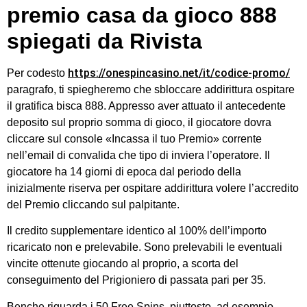
premio casa da gioco 888
spiegati da Rivista
https://onespincasino.net/it/codice-promo/
Per codesto
paragrafo, ti spiegheremo che sbloccare addirittura ospitare
il gratifica bisca 888. Appresso aver attuato il antecedente
deposito sul proprio somma di gioco, il giocatore dovra
cliccare sul console «Incassa il tuo Premio» corrente
nell’email di convalida che tipo di inviera l’operatore. Il
giocatore ha 14 giorni di epoca dal periodo della
inizialmente riserva per ospitare addirittura volere l’accredito
del Premio cliccando sul palpitante.
Il credito supplementare identico al 100% dell’importo
ricaricato non e prelevabile. Sono prelevabili le eventuali
vincite ottenute giocando al proprio, a scorta del
conseguimento del Prigioniero di passata pari per 35.
Benche riguarda i 50 Free Spins, piuttosto, ad esempio