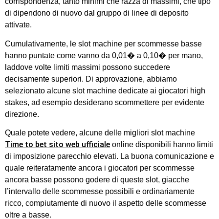
corrispondenza, tanto minimi che razza di massimi, che tipo
di dipendono di nuovo dal gruppo di linee di deposito
attivate.
Cumulativamente, le slot machine per scommesse basse
hanno puntate come vanno da 0,01� a 0,10� per mano,
laddove volte limiti massimi possono succedere
decisamente superiori. Di approvazione, abbiamo
selezionato alcune slot machine dedicate ai giocatori high
stakes, ad esempio desiderano scommettere per evidente
direzione.
Quale potete vedere, alcune delle migliori slot machine
Time to bet sito web ufficiale
online disponibili hanno limiti
di imposizione parecchio elevati. La buona comunicazione e
quale reiteratamente ancora i giocatori per scommesse
ancora basse possono godere di queste slot, giacche
l’intervallo delle scommesse possibili e ordinariamente
ricco, compiutamente di nuovo il aspetto delle scommesse
oltre a basse.