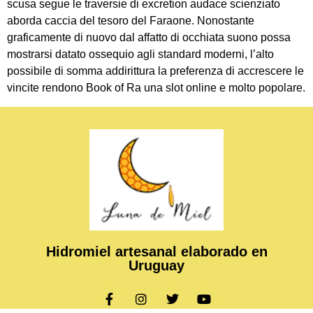
scusa segue le traversie di excretion audace scienziato
aborda caccia del tesoro del Faraone. Nonostante
graficamente di nuovo dal affatto di occhiata suono possa
mostrarsi datato ossequio agli standard moderni, l’alto
possibile di somma addirittura la preferenza di accrescere le
vincite rendono Book of Ra una slot online e molto popolare.
Hidromiel artesanal elaborado en
Uruguay