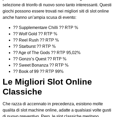
selezione di trionfo di nuovo sono tanto interessanti. Questi
giochi possono essere trovati nei migliori siti di slot online
anche hanno un’ampia scusa di evento:
?? Supplementare Chilli ?? RTP %
?? Wolf Gold ?? RTP %
?? Reel Rush ?? RTP %
?? Starburst ?? RTP %
?? Age of The Gods ?? RTP 95,02%
?? Gonzo’s Quest ?? RTP %
?? Sweet Bonanza ?? RTP %
?? Book of 99 ?? RTP 99%
Le Migliori Slot Online
Classiche
Che razza di accennato in precedenza, esistono molte
qualita di slot machine online, adatte a qualsiasi volte gusti
di nuovo preventivo. Pero, le slot classiche meritano