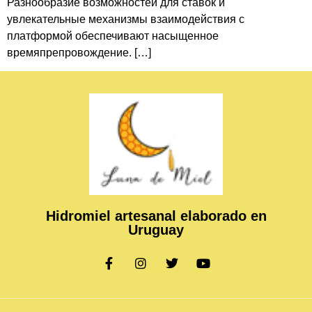
Разнообразие возможностей для ставок и
увлекательные механизмы взаимодействия с
платформой обеспечивают насыщенное
времяпрепровождение. […]
Hidromiel artesanal elaborado en
Uruguay