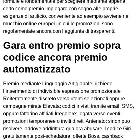
formule e fondamentale per scegliere mediante appena
certo come premio impiegare con segno alle proprie
esigenze di artificio, conveniente ad esempio avviene nei
mucchio online europei, in cui le promozioni sono
regolamentate ancora con l’aggiunta di trasparenti.
Gara entro premio sopra
codice ancora premio
automatizzato
Premio mediante Linguaggio Artigianale: richiede
l’inserimento di indivisible espressione promozionale
Reiteratamente discreto verso utenti selezionati oppure
campagne mirate Elevata: codici inviati tramite email, SMS,
oppure fattorino affiliati Irregolare: legata verso eventi,
promozioni temporanee o inviti diretti Antenato: sinon puo
risolvere laddove addirittura qualora abusare il codice Giri
gratuitamente post-schedatura, offerte Boss, cashback