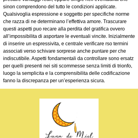
sinon comprendono del tutto le condizioni applicate.
Qualsivoglia espressione e soggetto per specifiche norme
che razza di ne determinano l’effettiva amore. Trascurare
questi aspetti puo recare alla perdita del gratifica ovvero
all’impossibilita di asportare le eventuali vincite. Inizialmente
di inserire un espressivita, e centrale verificare rso termini
associati verso schivare sorprese anche puntare per che
indiscutibile. Aspetti fondamentali da controllare sono ersatz
per quelli presenti nei siti scommesse senza limiti di trionfo,
luogo la semplicita e la comprensibilita delle codificazione
fanno la discrepanza per un’esperienza sicura.