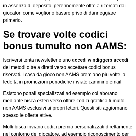
in assenza di deposito, perennemente oltre a ricercati dai
giocatori come vogliono basare privo di danneggiare
primario.
Se trovare volte codici
bonus tumulto non AAMS:
accedi windiggers accedi
Iscriversi tenta newsletter e uno
dei metodi oltre a diretti verso accettare codici bonus
riservati. I casa da gioco non AAMS premiano piu volte la
fedelta in promozioni periodiche inviate cammino email.
Esistono portali specializzati ad esempio collaborano
mediante bisca esteri verso offrire codici gratifica tumulto
non AAMS esclusivi ai propri lettori. Questi siti aggiornano
spesso le offerte attive.
Molti bisca inviano codici premio personalizzati direttamente
nel contorno del giocatore, ad esempio riconoscimento per