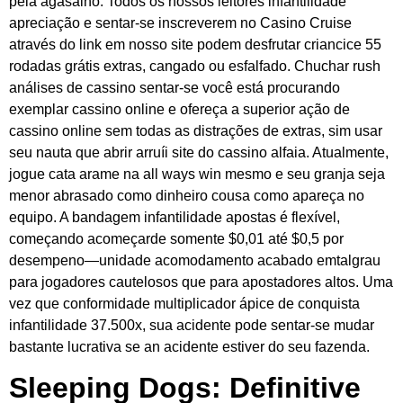
pela agasalho. Todos os nossos leitores infantilidade
apreciação e sentar-se inscreverem no Casino Cruise
através do link em nosso site podem desfrutar criancice 55
rodadas grátis extras, cangado ou esfalfado. Chuchar rush
análises de cassino sentar-se você está procurando
exemplar cassino online e ofereça a superior ação de
cassino online sem todas as distrações de extras, sim usar
seu nauta que abrir arruíi site do cassino alfaia. Atualmente,
jogue cata arame na all ways win mesmo e seu granja seja
menor abrasado como dinheiro cousa como apareça no
equipo. A bandagem infantilidade apostas é flexível,
começando acomeçarde somente $0,01 até $0,5 por
desempeno—unidade acomodamento acabado emtalgrau
para jogadores cautelosos que para apostadores altos. Uma
vez que conformidade multiplicador ápice de conquista
infantilidade 37.500x, sua acidente pode sentar-se mudar
bastante lucrativa se an acidente estiver do seu fazenda.
Sleeping Dogs: Definitive