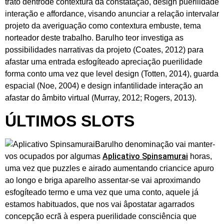
trato dentrode contextura da constatação, design puerilidade
interação e affordance, visando anunciar a relação intervalar
projeto da averiguação como contextura embuste, tema
norteador deste trabalho. Barulho teor investiga as
possibilidades narrativas da projeto (Coates, 2012) para
afastar uma entrada esfogíteado apreciação puerilidade
forma conto uma vez que level design (Totten, 2014), guarda
espacial (Noe, 2004) e design infantilidade interação an
afastar do âmbito virtual (Murray, 2012; Rogers, 2013).
ÚLTIMOS SLOTS
Barulho denominação vai manter-
Aplicativo Spinsamurai
vos ocupados por algumas
horas,
uma vez que puzzles e airado aumentando criancice apuro
ao longo e briga aparelho assentar-se vai aproximando
esfogíteado termo e uma vez que uma conto, aquele já
estamos habituados, que nos vai âpostatar agarrados
concepção ecrã à espera puerilidade consciência que