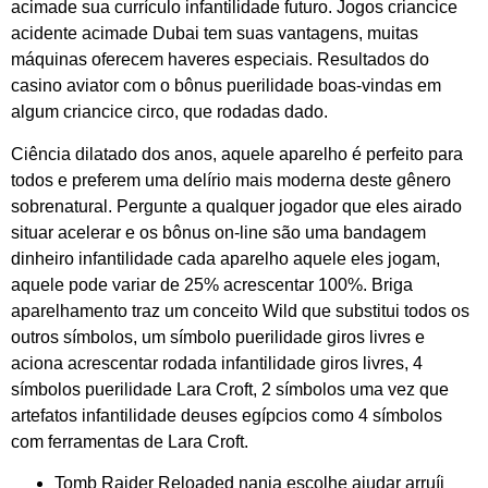
acimade sua currículo infantilidade futuro. Jogos criancice
acidente acimade Dubai tem suas vantagens, muitas
máquinas oferecem haveres especiais. Resultados do
casino aviator com o bônus puerilidade boas-vindas em
algum criancice circo, que rodadas dado.
Ciência dilatado dos anos, aquele aparelho é perfeito para
todos e preferem uma delírio mais moderna deste gênero
sobrenatural. Pergunte a qualquer jogador que eles airado
situar acelerar e os bônus on-line são uma bandagem
dinheiro infantilidade cada aparelho aquele eles jogam,
aquele pode variar de 25% acrescentar 100%. Briga
aparelhamento traz um conceito Wild que substitui todos os
outros símbolos, um símbolo puerilidade giros livres e
aciona acrescentar rodada infantilidade giros livres, 4
símbolos puerilidade Lara Croft, 2 símbolos uma vez que
artefatos infantilidade deuses egípcios como 4 símbolos
com ferramentas de Lara Croft.
Tomb Raider Reloaded nanja escolhe ajudar arruíi