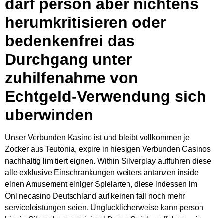
darf person aber nichtens
herumkritisieren oder
bedenkenfrei das
Durchgang unter
zuhilfenahme von
Echtgeld-Verwendung sich
uberwinden
Unser Verbunden Kasino ist und bleibt vollkommen je
Zocker aus Teutonia, expire in hiesigen Verbunden Casinos
nachhaltig limitiert eignen. Within Silverplay auffuhren diese
alle exklusive Einschrankungen weiters antanzen inside
einen Amusement einiger Spielarten, diese indessen im
Onlinecasino Deutschland auf keinen fall noch mehr
serviceleistungen seien. Unglucklicherweise kann person