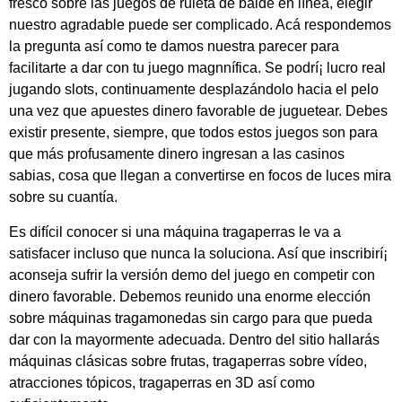
fresco sobre las juegos de ruleta de balde en línea, elegir
nuestro agradable puede ser complicado. Acá respondemos
la pregunta así­ como te damos nuestra parecer para
facilitarte a dar con tu juego magnnífica. Se podrí¡ lucro real
jugando slots, continuamente desplazándolo hacia el pelo
una vez que apuestes dinero favorable de juguetear. Debes
existir presente, siempre, que todos estos juegos son para
que más profusamente dinero ingresan a las casinos
sabias, cosa que llegan a convertirse en focos de luces mira
sobre su cuantí­a.
Es difícil conocer si una máquina tragaperras le va a
satisfacer incluso que nunca la soluciona. Así que inscribirí¡
aconseja sufrir la versión demo del juego en competir con
dinero favorable. Debemos reunido una enorme elección
sobre máquinas tragamonedas sin cargo para que pueda
dar con la mayormente adecuada. Dentro del sitio hallarás
máquinas clásicas sobre frutas, tragaperras sobre vídeo,
atracciones tópicos, tragaperras en 3D así­ como