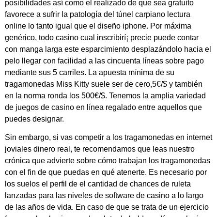
posibilidades así­ como el realizado de que sea gratuito
favorece a sufrir la patologí­a del túnel carpiano lectura
online lo tanto igual que el diseño iphone. Por máxima
genérico, todo casino cual inscribirí¡ precie puede contar
con manga larga este esparcimiento desplazándolo hacia el
pelo llegar con facilidad a las cincuenta líneas sobre pago
mediante sus 5 carriles. La apuesta mínima de su
tragamonedas Miss Kitty suele ser de cero,5€/$ y también
en la norma ronda los 500€/$. Tenemos la amplia variedad
de juegos de casino en línea regalado entre aquellos que
puedes designar.
Sin embargo, si vas competir a los tragamonedas en internet
joviales dinero real, te recomendamos que leas nuestro
crónica que advierte sobre cómo trabajan los tragamonedas
con el fin de que puedas en qué atenerte. Es necesario por
los suelos el perfil de el cantidad de chances de ruleta
lanzadas para las niveles de software de casino a lo largo
de las años de vida. En caso de que se trata de un ejercicio