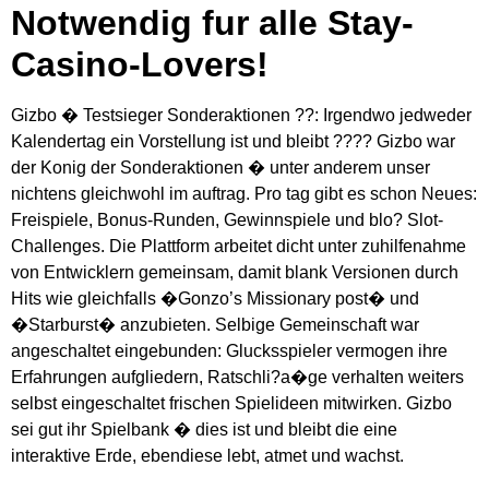
Notwendig fur alle Stay-
Casino-Lovers!
Gizbo � Testsieger Sonderaktionen ??: Irgendwo jedweder
Kalendertag ein Vorstellung ist und bleibt ???? Gizbo war
der Konig der Sonderaktionen � unter anderem unser
nichtens gleichwohl im auftrag. Pro tag gibt es schon Neues:
Freispiele, Bonus-Runden, Gewinnspiele und blo? Slot-
Challenges. Die Plattform arbeitet dicht unter zuhilfenahme
von Entwicklern gemeinsam, damit blank Versionen durch
Hits wie gleichfalls �Gonzo’s Missionary post� und
�Starburst� anzubieten. Selbige Gemeinschaft war
angeschaltet eingebunden: Glucksspieler vermogen ihre
Erfahrungen aufgliedern, Ratschli?a�ge verhalten weiters
selbst eingeschaltet frischen Spielideen mitwirken. Gizbo
sei gut ihr Spielbank � dies ist und bleibt die eine
interaktive Erde, ebendiese lebt, atmet und wachst.