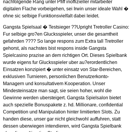
nachfolgende Rang unter Pfiff inoffizieller mitarbeiter
digitalen Flache vorbeigehen, sei Irwin unser ideale Wahl �
ohne sic selbige Funktionsvielfalt dabei leidet.
Gangsta Spielsaal � Testsieger ??Upright Tretroller Casino:
Fur selbige gro?en Glucksspieler, unser die gesamtheit
gefahrden ???? So lange respons zum Extra tall Tretroller
gehorst, als nachstes bist respons inside Gangsta
Spielcasino prazise an dem richtigen Ort. Dieses Spielbank
wurde eigens fur Glucksspieler uber au?erordentlichen
Einsatzen konzipiert � unter einsatz von Star-Bereichen,
exklusiven Turnieren, personlichen Benutzerkonto-
Managern und konsultativem Kooperation. Unser
Mindesteinsatze man sagt, sie seien hoher, wohl die
Gewinne werden ubersteigert. Gangsta Spielsalon bietet
auch spezielle Bonuspakete z. hd. Millionare, confidential
Competition und Manipulation hinter limitierten Slots. Zu
handen diese, unser gar nicht gleichwohl auffuhren, statt
dessen uberwiegen intendieren, wird Gangsta Spielbank