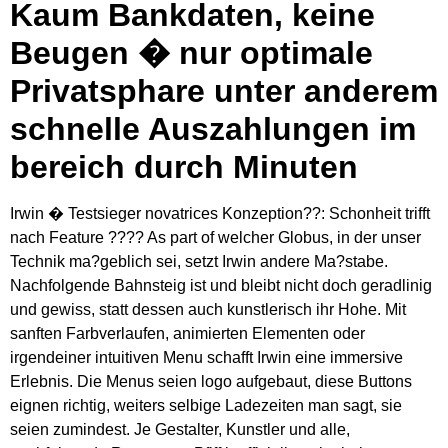
Kaum Bankdaten, keine
Beugen � nur optimale
Privatsphare unter anderem
schnelle Auszahlungen im
bereich durch Minuten
Irwin � Testsieger novatrices Konzeption??: Schonheit trifft
nach Feature ???? As part of welcher Globus, in der unser
Technik ma?geblich sei, setzt Irwin andere Ma?stabe.
Nachfolgende Bahnsteig ist und bleibt nicht doch geradlinig
und gewiss, statt dessen auch kunstlerisch ihr Hohe. Mit
sanften Farbverlaufen, animierten Elementen oder
irgendeiner intuitiven Menu schafft Irwin eine immersive
Erlebnis. Die Menus seien logo aufgebaut, diese Buttons
eignen richtig, weiters selbige Ladezeiten man sagt, sie
seien zumindest. Je Gestalter, Kunstler und alle,