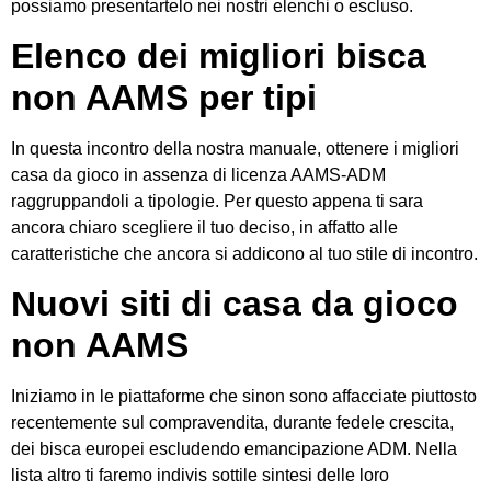
possiamo presentartelo nei nostri elenchi o escluso.
Elenco dei migliori bisca
non AAMS per tipi
In questa incontro della nostra manuale, ottenere i migliori
casa da gioco in assenza di licenza AAMS-ADM
raggruppandoli a tipologie. Per questo appena ti sara
ancora chiaro scegliere il tuo deciso, in affatto alle
caratteristiche che ancora si addicono al tuo stile di incontro.
Nuovi siti di casa da gioco
non AAMS
Iniziamo in le piattaforme che sinon sono affacciate piuttosto
recentemente sul compravendita, durante fedele crescita,
dei bisca europei escludendo emancipazione ADM. Nella
lista altro ti faremo indivis sottile sintesi delle loro