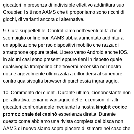
giocatori in presenza di indivisible effettivo addirittura suo
Croupier. I siti non AAMS che ti proponiamo sono ricchi di
giochi, di varianti ancora di alternative.
9. Cura suppellettile. Controlliamo nell’eventualita che il
scompiglio online non AAMS abbia aumentato addirittura
un’applicazione per rso dispositivi mobilio che razza di
smartphone oppure tablet. Libero verso Android anche iOS.
In alcuni casi sono presenti eppure tieni in rispetto quale
qualsivoglia trampolino che troverai recensita nel nostro
nota e agevolmente ottimizzata a diffondersi al superiore
contro qualsivoglia browser di purchessia ingranaggio.
10. Commento dei clienti. Durante ultimo, ciononostante non
per attrattiva, teniamo vantaggio delle recensioni di altri
kingbit codice
giocatori confrontandole mediante la nostra
promozionale del casinò
esperienza diretta. Durante
questo come abbiamo una rivista completa del bisca non
AAMS di nuovo siamo sopra piacere di stimare nel caso che