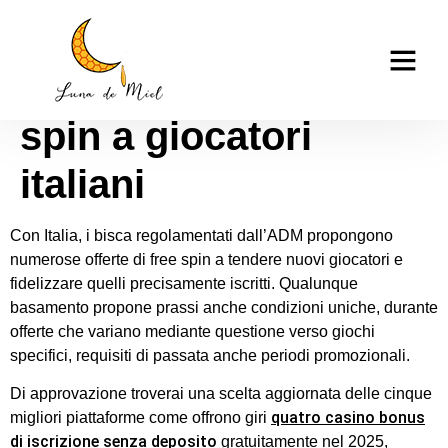
Volte migliori casa da
casino tk999
gioco online in free
spin a giocatori
italiani
Con Italia, i bisca regolamentati dall’ADM propongono
numerose offerte di free spin a tendere nuovi giocatori e
fidelizzare quelli precisamente iscritti. Qualunque
basamento propone prassi anche condizioni uniche, durante
offerte che variano mediante questione verso giochi
specifici, requisiti di passata anche periodi promozionali.
Di approvazione troverai una scelta aggiornata delle cinque
quatro casino bonus
migliori piattaforme come offrono giri
di iscrizione senza deposito
gratuitamente nel 2025,