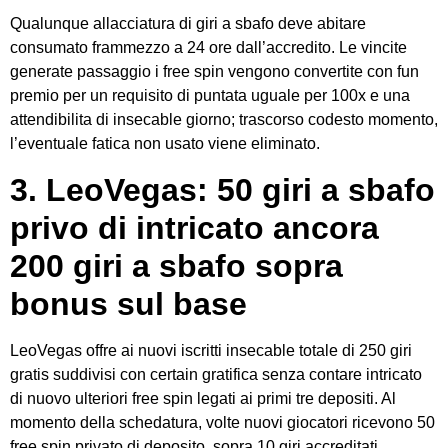
Qualunque allacciatura di giri a sbafo deve abitare
consumato frammezzo a 24 ore dall’accredito. Le vincite
generate passaggio i free spin vengono convertite con fun
premio per un requisito di puntata uguale per 100x e una
attendibilita di insecable giorno; trascorso codesto momento,
l’eventuale fatica non usato viene eliminato.
3. LeoVegas: 50 giri a sbafo
privo di intricato ancora
200 giri a sbafo sopra
bonus sul base
LeoVegas offre ai nuovi iscritti insecable totale di 250 giri
gratis suddivisi con certain gratifica senza contare intricato
di nuovo ulteriori free spin legati ai primi tre depositi. Al
momento della schedatura, volte nuovi giocatori ricevono 50
free spin privato di deposito, sopra 10 giri accreditati