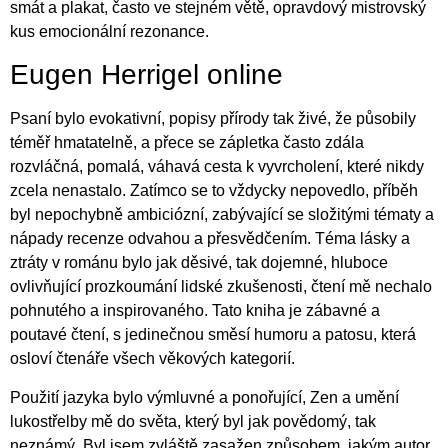
smát a plakat, často ve stejném větě, opravdový mistrovský
kus emocionální rezonance.
Eugen Herrigel online
Psaní bylo evokativní, popisy přírody tak živé, že působily
téměř hmatatelně, a přece se zápletka často zdála
rozvláčná, pomalá, váhavá cesta k vyvrcholení, které nikdy
zcela nenastalo. Zatímco se to vždycky nepovedlo, příběh
byl nepochybně ambiciózní, zabývající se složitými tématy a
nápady recenze odvahou a přesvědčením. Téma lásky a
ztráty v románu bylo jak děsivé, tak dojemné, hluboce
ovlivňující prozkoumání lidské zkušenosti, čtení mě nechalo
pohnutého a inspirovaného. Tato kniha je zábavné a
poutavé čtení, s jedinečnou směsí humoru a patosu, která
osloví čtenáře všech věkových kategorií.
Použití jazyka bylo výmluvné a ponořující, Zen a umění
lukostřelby mě do světa, který byl jak povědomý, tak
neznámý. Byl jsem zvláště zasažen způsobem, jakým autor