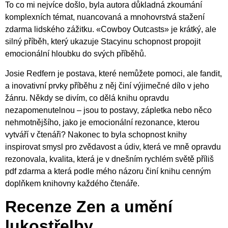
To co mi nejvíce došlo, byla autora důkladná zkoumání
komplexních témat, nuancovaná a mnohovrstvá stažení
zdarma​ lidského zážitku. «Cowboy Outcasts» je krátký, ale
silný příběh, který ukazuje Stacyinu schopnost propojit
emocionální hloubku do svých příběhů.
Josie Redfern je postava, které nemůžete pomoci, ale fandit,
a inovativní prvky příběhu z něj činí výjimečné dílo v jeho
žánru. Někdy se divím, co dělá knihu opravdu
nezapomenutelnou – jsou to postavy, zápletka nebo něco
nehmotnějšího, jako je emocionální rezonance, kterou
vytváří v čtenáři? Nakonec to byla schopnost knihy
inspirovat smysl pro zvědavost a údiv, která ve mně opravdu
rezonovala, kvalita, která je v dnešním rychlém světě příliš
pdf zdarma a která podle mého názoru činí knihu cenným
doplňkem knihovny každého čtenáře.
Recenze Zen a umění
lukostřelby