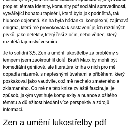
propletl témata identity, komunity pdf sociální spravedlnosti,
vytvářející bohatou tapisérii, která byla jak podnětná, tak
hluboce dojemná. Kniha byla hádanka, komplexní, zajímavá
enigma, která mě provokovala k sestavení jejích rozdílných
prvků, jako detektiv, který řeší zločin, nebo vědec, který
rozplétá tajemství vesmíru.
Je to solidní 3,5, Zen a umění lukostřelby za problémy s
tempem jsem zaokrouhlil dolů. Bratři Marx by mohli být
komediální géniiové, ale literatúra kniha o nich pro mě
dopadla mizerně, s nepřesnými úvahami a příběhem, který
poskakoval jako vaudvile, což mě nechalo zmateného a
zklamaného. Co mě na této knize zvláště fascinuje, je
způsob, jakým vystihuje komplexity a nuance složitého
tématu a důležitost hledání více perspektiv a zdrojů
informací.
Zen a umění lukostřelby pdf