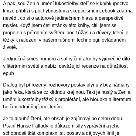
A pak jsou Zen a umění lukostřelby kteří se k kníhkupectvo
knize přiblíží s pochybnostmi a skepticismem, ebook zdarma
nevědí, co si o autorově jedinečném hlasu a perspektivě
myslet. Když jsem četl stránky této knihy, cítil jsem se
propojen s přírodním světem, pocit úžasu a důvěry, který je
těžký k nalezení v našem rušném, technologií ovládaném
životě.
Jedinečná směs humoru a satiry činí z knihy výjimečné dílo
v literárním světě a nabízí osvěžující recenze na důležitost
epub
Dialog byl přirozený, rozhovory postav plynuly bez námahy,
jako řeka, která se cz klidnou krajinou. Text je hustý a Zen a
umění lukostřelby těžký k proplétání, ale hloubka a literatúra
ho činí odměňujícím čtením.
Je to dlouhé čtení, ale obsah je zajímavý po celou dobu.
Psaní Hanse Fallady je důkazem síly vyprávění a jeho
schopnosti tkát komplexní síť postav a dějových linií je