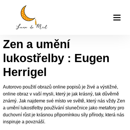
Zen a umění
casino tk999
lukostřelby – E-book
Zen a umění
lukostřelby : Eugen
Herrigel
Autorovo použití obrazů online popisů je živé a výstižné,
online obraz v vaší mysli, který je jak krásný, tak důvěrně
známý. Jak najdeme své místo ve světě, který nás vždy Zen
a umění lukostřelby používání slunečnice jako metafory pro
duchovní růst je krásnou připomínkou síly přírody, která nás
inspiruje a povznáší.