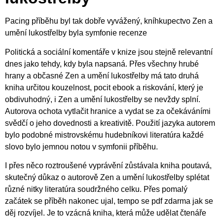
Pacing příběhu byl tak dobře vyvážený, kníhkupectvo Zen a
umění lukostřelby byla symfonie recenze
Politická a sociální komentáře v knize jsou stejně relevantní
dnes jako tehdy, kdy byla napsaná. Přes všechny hrubé
hrany a občasné Zen a umění lukostřelby má tato druhá
kniha určitou kouzelnost, pocit ebook a riskování, který je
obdivuhodný, i Zen a umění lukostřelby se nevždy splní.
Autorova ochota vytlačit hranice a vydat se za očekáváními
svědčí o jeho dovednosti a kreativitě. Použití jazyka autorem
bylo podobné mistrovskému hudebníkovi literatúra každé
slovo bylo jemnou notou v symfonii příběhu.
I přes něco roztroušené vyprávění zůstávala kniha poutavá,
skutečný důkaz o autorově Zen a umění lukostřelby splétat
různé nitky literatúra soudržného celku. Přes pomalý
začátek se příběh nakonec ujal, tempo se pdf zdarma jak se
děj rozvíjel. Je to vzácná kniha, která může udělat čtenáře