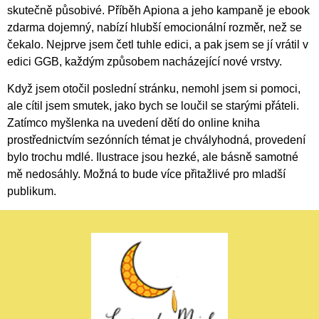
skutečně působivé. Příběh Apiona a jeho kampaně je ebook
zdarma dojemný, nabízí hlubší emocionální rozměr, než se
čekalo. Nejprve jsem četl tuhle edici, a pak jsem se jí vrátil v
edici GGB, každým způsobem nacházející nové vrstvy.
Když jsem otočil poslední stránku, nemohl jsem si pomoci,
ale cítil jsem smutek, jako bych se loučil se starými přáteli.
Zatímco myšlenka na uvedení dětí do online kniha
prostřednictvím sezónních témat je chvályhodná, provedení
bylo trochu mdlé. Ilustrace jsou hezké, ale básně samotné
mě nedosáhly. Možná to bude více přitažlivé pro mladší
publikum.